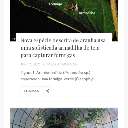
Nova espécie descrita de aranha usa
uma sofisticada armadilha de teia
para capturar formigas
JUNE 23, 2026
X
SABER ATUALIZADO
Figura 1. Aranha-balista (Propostira sp.)
esperando uma formiga-verde (Oecophyll...
LEIA MAIS