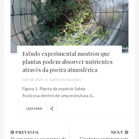
Estudo experimental mostrou que
plantas podem absorver nutrientes
através da poeira atmosférica
MAY 01, 2026
X
SABER ATUALIZADO
Figura 1. Planta da espécie Salvia
fruticosa dentro de uma estrutura d...
LEIA MAIS
PREVIOUS
NEXT
Quem eram os ocupantes da
Cientistas registram pela