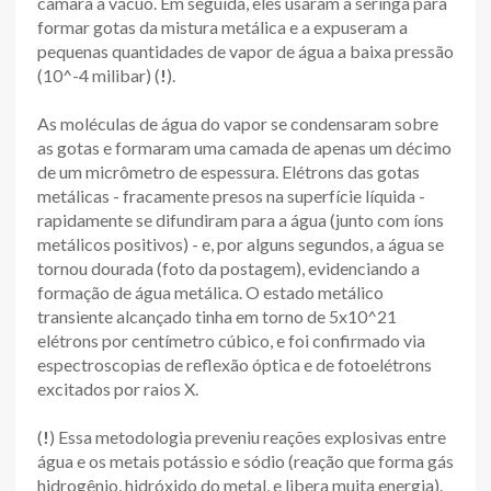
câmara a vácuo. Em seguida, eles usaram a seringa para
formar gotas da mistura metálica e a expuseram a
pequenas quantidades de vapor de água a baixa pressão
(10^-4 milibar) (
!
).
As moléculas de água do vapor se condensaram sobre
as gotas e formaram uma camada de apenas um décimo
de um micrômetro de espessura. Elétrons das gotas
metálicas - fracamente presos na superfície líquida -
rapidamente se difundiram para a água (junto com íons
metálicos positivos) - e, por alguns segundos, a água se
tornou dourada (foto da postagem), evidenciando a
formação de água metálica. O estado metálico
transiente alcançado tinha em torno de 5x10^21
elétrons por centímetro cúbico, e foi confirmado via
espectroscopias de reflexão óptica e de fotoelétrons
excitados por raios X.
(
!
) Essa metodologia preveniu reações explosivas entre
água e os metais potássio e sódio (reação que forma gás
hidrogênio, hidróxido do metal, e libera muita energia).