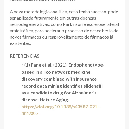
A nova metodologia analítica, caso tenha sucesso, pode
ser aplicada futuramente em outras doenças
neurodegenerativas, como Parkinson e esclerose lateral
amiotrófica, para acelerar o processo de descoberta de
novos fármacos ou reaproveitamento de fármacos já
existentes.
REFERÊNCIAS
(
1
)
Fang et al.
(
2021
).
Endophenotype-
based in silico network medicine
discovery combined with insurance
record data mining identifies sildenafil
as a candidate drug for Alzheimer’s
disease. Nature Aging.
https://doi.org/10.1038/s43587-021-
00138-z