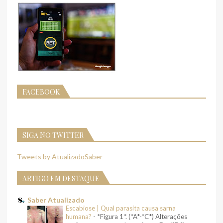
FACEBOOK
SIGA NO TWITTER
Tweets by AtualizadoSaber
ARTIGO EM DESTAQUE
Saber Atualizado
Escabiose | Qual parasita causa sarna
humana?
-
*Figura 1*. (*A*-*C*) Alterações