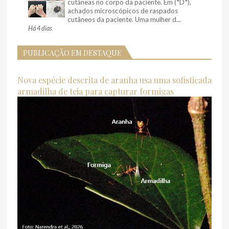
cutâneas no corpo da paciente. Em (*D*),
achados microscópicos de raspados
cutâneos da paciente. Uma mulher d...
Há 4 dias
PUBLICAÇÃO EM DESTAQUE
Nova espécie descrita de aranha usa uma sofisticada
armadilha de teia para capturar formigas