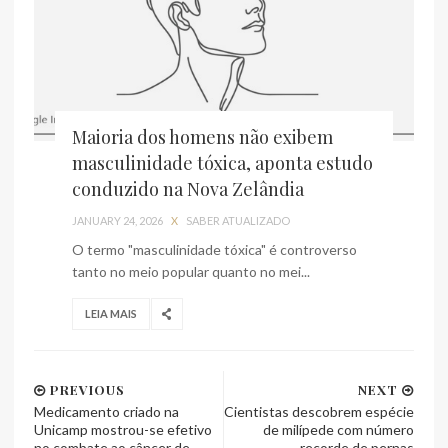
Maioria dos homens não exibem
masculinidade tóxica, aponta estudo
conduzido na Nova Zelândia
JANUARY 24, 2026
X
SABER ATUALIZADO
O termo "masculinidade tóxica" é controverso
tanto no meio popular quanto no mei...
LEIA MAIS
PREVIOUS
NEXT
Medicamento criado na
Cientistas descobrem espécie
Unicamp mostrou-se efetivo
de milípede com número
no combate ao câncer de
recorde de pernas