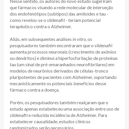
Nesse sentido, os autores do novo estudo sugeriram
que fármacos visando a rede molecular de interseção
dos endofenótipos (subtipos) das amiloides e tau -
como revelou-se o sildenafil - teriam potencial
terapêutico contra o Alzheimer.
Aliás, em subsequentes análises
in vitro
, os
pesquisadores também encontraram que o sildenafil
aumenta processos neuronais (crescimento de axônios
ou dendritos) e diminui a hiperfosforilação de proteínas
tau (um sinal de pré-emaranhados neurofibrilares) em
modelos de neurônios derivados de células-tronco
pluripotentes de pacientes com Alzheimer, suportando
mecanisticamente os potenciais benefícios desse
fármaco contra a doença.
Porém, os pesquisadores também realçaram que o
estudo apenas estabeleceu uma associação entre uso de
sildenafil e reduzida incidência de Alzheimer. Para
estabelecer causalidade, estudos clínicos
randomizados serão necessários.