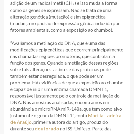
adição de um radical metil (CH
) e isso muda a forma
3
como os genes se expressam. Não se trata de uma
alteração genética (mutação) e sim epigenética
(mudança no padrão de expressão gênica induzida por
fatores ambientais, como a exposição ao chumbo).
“Avaliamos a metilação do DNA, que é uma das
modificações epigenéticas que ocorrem principalmente
nas chamadas regiões promotoras, que controlam a
função dos genes. Quando a metilação dessas regiões
sofre tais alterações, a síntese das proteínas pode
também estar desregulada, o que pode ser um
problema. Há evidências de que a exposição ao chumbo
é capaz de inibir uma enzima chamada DMNT1,
responsável justamente pelo controle da metilação do
DNA. Nas amostras analisadas, encontramos em
abundância o microRNA miR-148a, que tem como alvo
justamente o gene da DMNT1”, conta
Marilia Ladeira
de Araújo
, primeira autora do artigo, produzido
durante seu
doutorado
no ISS-Unifesp. Parte das