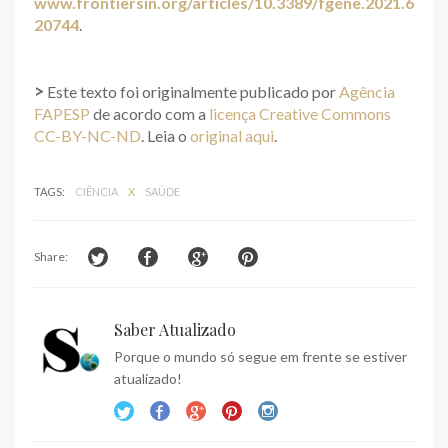
www.frontiersin.org/articles/10.3389/fgene.2021.6
20744
.
>
Este texto foi originalmente publicado por
Agência
FAPESP
de acordo com a
licença Creative Commons
CC-BY-NC-ND
. Leia o
original aqui
.
TAGS:
CIÊNCIA
X
SAÚDE
Share:
Saber Atualizado
Porque o mundo só segue em frente se estiver
atualizado!