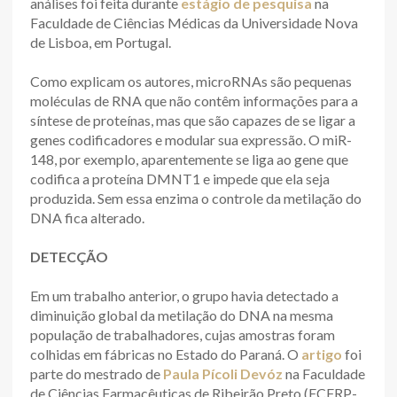
análises foi feita durante
estágio de pesquisa
na
Faculdade de Ciências Médicas da Universidade Nova
de Lisboa, em Portugal.
Como explicam os autores, microRNAs são pequenas
moléculas de RNA que não contêm informações para a
síntese de proteínas, mas que são capazes de se ligar a
genes codificadores e modular sua expressão. O miR-
148, por exemplo, aparentemente se liga ao gene que
codifica a proteína DMNT1 e impede que ela seja
produzida. Sem essa enzima o controle da metilação do
DNA fica alterado.
DETECÇÃO
Em um trabalho anterior, o grupo havia detectado a
diminuição global da metilação do DNA na mesma
população de trabalhadores, cujas amostras foram
colhidas em fábricas no Estado do Paraná. O
artigo
foi
parte do mestrado de
Paula Pícoli Devóz
na Faculdade
de Ciências Farmacêuticas de Ribeirão Preto (FCFRP-