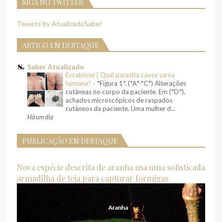
SIGA NO TWITTER
Tweets by AtualizadoSaber
ARTIGO EM DESTAQUE
Saber Atualizado
Escabiose | Qual parasita causa sarna
humana?
-
*Figura 1*. (*A*-*C*) Alterações
cutâneas no corpo da paciente. Em (*D*),
achados microscópicos de raspados
cutâneos da paciente. Uma mulher d...
Há um dia
PUBLICAÇÃO EM DESTAQUE
Nova espécie descrita de aranha usa uma sofisticada
armadilha de teia para capturar formigas