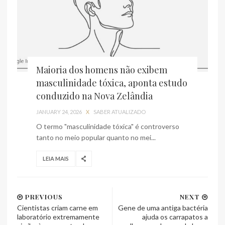
Maioria dos homens não exibem
masculinidade tóxica, aponta estudo
conduzido na Nova Zelândia
JANUARY 24, 2026
X
SABER ATUALIZADO
O termo "masculinidade tóxica" é controverso
tanto no meio popular quanto no mei...
LEIA MAIS
PREVIOUS
NEXT
Cientistas criam carne em
Gene de uma antiga bactéria
laboratório extremamente
ajuda os carrapatos a