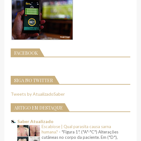
FACEBOOK
SIGA NO TWITTER
Tweets by AtualizadoSaber
ARTIGO EM DESTAQUE
Saber Atualizado
Escabiose | Qual parasita causa sarna
humana?
-
*Figura 1*. (*A*-*C*) Alterações
cutâneas no corpo da paciente. Em (*D*),