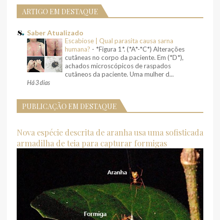
ARTIGO EM DESTAQUE
Saber Atualizado
Escabiose | Qual parasita causa sarna
humana?
-
*Figura 1*. (*A*-*C*) Alterações
cutâneas no corpo da paciente. Em (*D*),
achados microscópicos de raspados
cutâneos da paciente. Uma mulher d...
Há 3 dias
PUBLICAÇÃO EM DESTAQUE
Nova espécie descrita de aranha usa uma sofisticada
armadilha de teia para capturar formigas