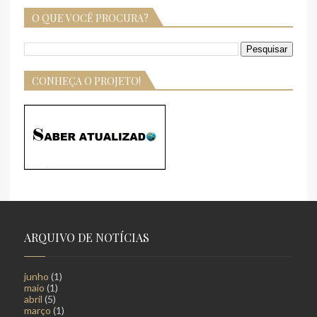
O QUE VOCÊ PROCURA?
CONHEÇA O PROJETO!
ARQUIVO DE NOTÍCIAS
junho
(1)
maio
(1)
abril
(5)
março
(1)