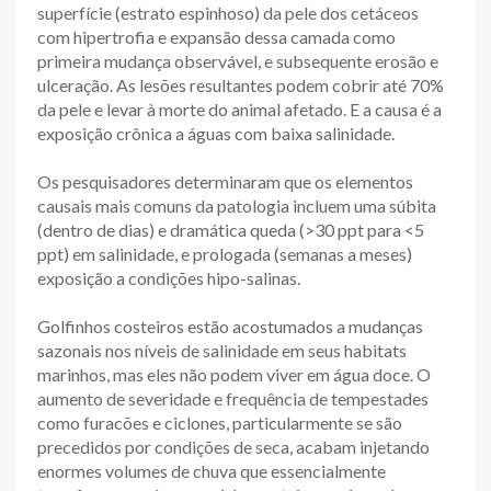
superfície (estrato espinhoso) da pele dos cetáceos
com hipertrofia e expansão dessa camada como
primeira mudança observável, e subsequente erosão e
ulceração. As lesões resultantes podem cobrir até 70%
da pele e levar à morte do animal afetado. E a causa é a
exposição crônica a águas com baixa salinidade.
Os pesquisadores determinaram que os elementos
causais mais comuns da patologia incluem uma súbita
(dentro de dias) e dramática queda (>30 ppt para <5
ppt) em salinidade, e prologada (semanas a meses)
exposição a condições hipo-salinas.
Golfinhos costeiros estão acostumados a mudanças
sazonais nos níveis de salinidade em seus habitats
marinhos, mas eles não podem viver em água doce. O
aumento de severidade e frequência de tempestades
como furacões e ciclones, particularmente se são
precedidos por condições de seca, acabam injetando
enormes volumes de chuva que essencialmente