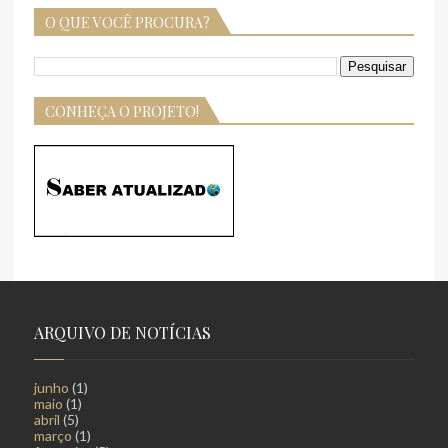
O QUE VOCÊ PROCURA?
CONHEÇA O PROJETO!
ARQUIVO DE NOTÍCIAS
junho
(1)
maio
(1)
abril
(5)
março
(1)