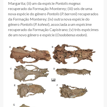
Margarita; (ii) um da espécie
Pontolis magnus
recuperado da Formação Monterey; (iii) seis de uma
nova espécie do gênero
Pontolis
(
P. barroni
) recuperados
da Formação Monterey; (iv) outra nova espécie do
gênero
Pontolis
(
P. kohnoi
), associada a um espécime
recuperado da Formação Capistrano; (v) três espécimes
de um novo gênero e espécie (
Osodobenus eodon
).