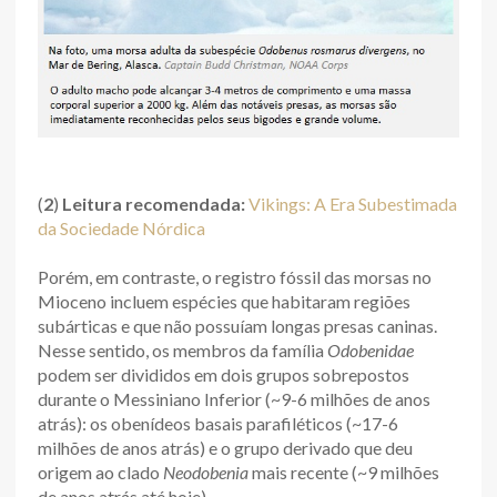
(
2
)
Leitura recomendada:
Vikings: A Era Subestimada
da Sociedade Nórdica
Porém, em contraste, o registro fóssil das morsas no
Mioceno incluem espécies que habitaram regiões
subárticas e que não possuíam longas presas caninas.
Nesse sentido, os membros da família
Odobenidae
podem ser divididos em dois grupos sobrepostos
durante o Messiniano Inferior (~9-6 milhões de anos
atrás): os obenídeos basais parafiléticos (~17-6
milhões de anos atrás) e o grupo derivado que deu
origem ao clado
Neodobenia
mais recente (~9 milhões
de anos atrás até hoje).