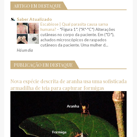
ARTIGO EM DESTAQUE
Saber Atualizado
Escabiose | Qual parasita causa sarna
humana?
-
*Figura 1*. (*A*-*C*) Alterações
cutâneas no corpo da paciente. Em (*D*),
achados microscópicos de raspados
cutâneos da paciente. Uma mulher d...
Há um dia
PUBLICAÇÃO EM DESTAQUE
Nova espécie descrita de aranha usa uma sofisticada
armadilha de teia para capturar formigas