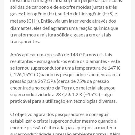
mostrado na imagem abaixo) com pequenas partículas
sólidas de carbono e de enxofre moídas juntas e três
gases: hidrogênio (H
), sulfeto de hidrogênio (H
S) e
2
2
metano (CH
). Então, via um laser verde através dos
4
diamantes, eles deflagraram uma reação química que
transformou a mistura sólida e gasosa em cristais
transparentes.
Após aplicar uma pressão de 148 GPa nos cristais
resultantes - esmagando-os entre os diamantes -, este
se tornou supercondutor a uma temperatura de 147 K
(-126,15°C). Quando os pesquisadores aumentaram a
pressão para 267 GPa (cerca de 75% da pressão
encontrada no centro da Terra), o material alcançou
supercondutividade a 287,7 ± 1.2 K (~15°C) - algo
praticável para a utilização em tecnologias diversas.
O objetivo agora dos pesquisadores é conseguir
estabilizar o cristal supercondutor mesmo quando a
enorme pressão é liberada, para que possa manter a
supercondutividade a pressão ambiente normal. Além