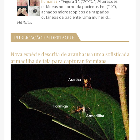
humana?
-
*Figura 1*. (*A*-*C*) Alterações
cutâneas no corpo da paciente. Em (*D*),
achados microscópicos de raspados
cutâneos da paciente. Uma mulher d...
Há 3 dias
PUBLICAÇÃO EM DESTAQUE
Nova espécie descrita de aranha usa uma sofisticada
armadilha de teia para capturar formigas