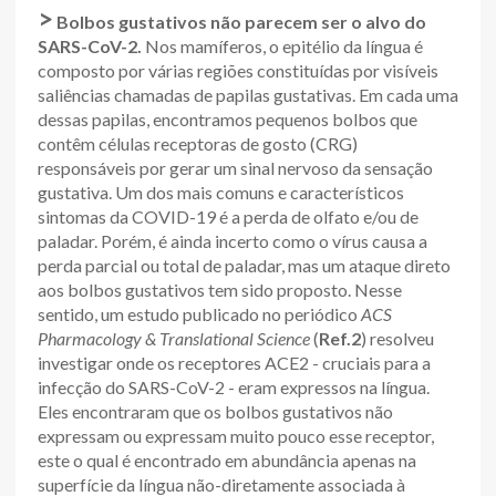
>
Bolbos gustativos não parecem ser o alvo do
SARS-CoV-2.
Nos mamíferos, o epitélio da língua é
composto por várias regiões constituídas por visíveis
saliências chamadas de papilas gustativas. Em cada uma
dessas papilas, encontramos pequenos bolbos que
contêm células receptoras de gosto (CRG)
responsáveis por gerar um sinal nervoso da sensação
gustativa. Um dos mais comuns e característicos
sintomas da COVID-19 é a perda de olfato e/ou de
paladar. Porém, é ainda incerto como o vírus causa a
perda parcial ou total de paladar, mas um ataque direto
aos bolbos gustativos tem sido proposto. Nesse
sentido, um estudo publicado no periódico
ACS
Pharmacology & Translational Science
(
Ref.2
) resolveu
investigar onde os receptores ACE2 - cruciais para a
infecção do SARS-CoV-2 - eram expressos na língua.
Eles encontraram que os bolbos gustativos não
expressam ou expressam muito pouco esse receptor,
este o qual é encontrado em abundância apenas na
superfície da língua não-diretamente associada à