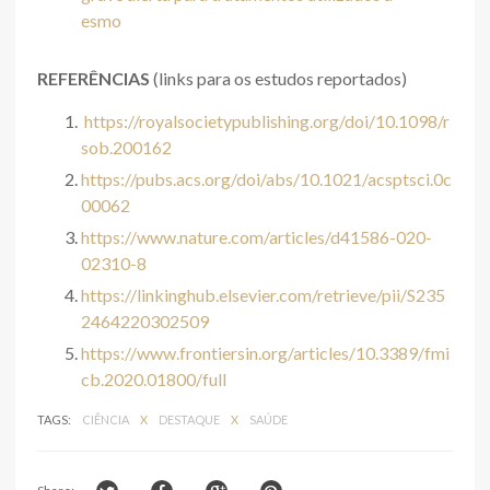
esmo
REFERÊNCIAS
(links para os estudos reportados)
https://royalsocietypublishing.org/doi/10.1098/r
sob.200162
https://pubs.acs.org/doi/abs/10.1021/acsptsci.0c
00062
https://www.nature.com/articles/d41586-020-
02310-8
https://linkinghub.elsevier.com/retrieve/pii/S235
2464220302509
https://www.frontiersin.org/articles/10.3389/fmi
cb.2020.01800/full
TAGS:
CIÊNCIA
X
DESTAQUE
X
SAÚDE