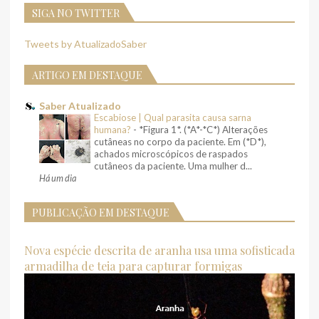
SIGA NO TWITTER
Tweets by AtualizadoSaber
ARTIGO EM DESTAQUE
Saber Atualizado
Escabiose | Qual parasita causa sarna
humana?
-
*Figura 1*. (*A*-*C*) Alterações
cutâneas no corpo da paciente. Em (*D*),
achados microscópicos de raspados
cutâneos da paciente. Uma mulher d...
Há um dia
PUBLICAÇÃO EM DESTAQUE
Nova espécie descrita de aranha usa uma sofisticada
armadilha de teia para capturar formigas