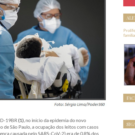
ALE
Proli
famíli
FA
VID-19BR
(1)
, no início da epidemia do novo
SIG
o de São Paulo, a ocupação dos leitos com casos
nça causada pelo SARS-CoV-2) era de 0.8% dos