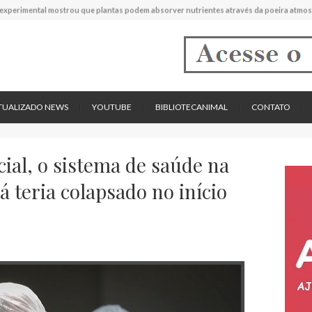
experimental mostrou que plantas podem absorver nutrientes através da poeira atmos
descreve uma espécie extinta de polvo que pode ter alcançado até 19 metros de compr
tos cardíacos promovem supressão do crescimento de cânceres no coração de mamíf
reportou o que parece ser a primeira "formiga limpadora" conhecida
pécie descrita de aranha usa uma sofisticada armadilha de teia para capturar formigas
TUALIZADO NEWS
YOUTUBE
BIBLIOTECANIMAL
CONTATO
ial, o sistema de saúde na
á teria colapsado no início