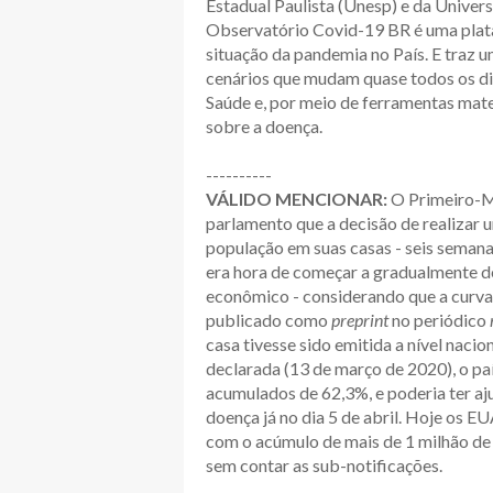
Estadual Paulista (Unesp) e da Unive
Observatório Covid-19 BR é uma plataf
situação da pandemia no País. E traz u
cenários que mudam quase todos os dia
Saúde e, por meio de ferramentas mate
sobre a doença.
----------
VÁLIDO MENCIONAR:
O Primeiro-Mi
parlamento que a decisão de realizar
população em suas casas - seis semanas
era hora de começar a gradualmente de
econômico - considerando que a curva
publicado como
preprint
no periódico
casa tivesse sido emitida a nível naci
declarada (13 de março de 2020), o pa
acumulados de 62,3%, e poderia ter aj
doença já no dia 5 de abril. Hoje os 
com o acúmulo de mais de 1 milhão de 
sem contar as sub-notificações.