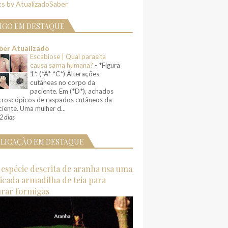
s by AtualizadoSaber
IGO EM DESTAQUE
ber Atualizado
Escabiose | Qual parasita
causa sarna humana?
-
*Figura
1*. (*A*-*C*) Alterações
cutâneas no corpo da
paciente. Em (*D*), achados
croscópicos de raspados cutâneos da
iente. Uma mulher d...
2 dias
LICAÇÃO EM DESTAQUE
espécie descrita de aranha usa uma
ticada armadilha de teia para
urar formigas