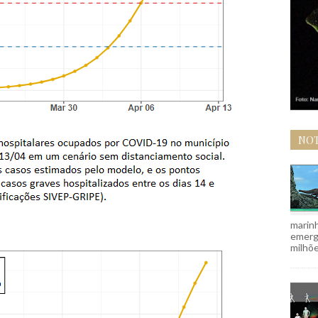
NOT
marinh
emergi
milhõe