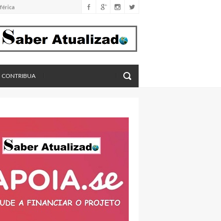
férica
imento
eros, aponta estudo
CONTRIBUA