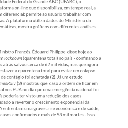
rsidade Federal do Grande ABC (UFABC), o
orma on-line que disponibiliza, em tempo real, a
m diferencial: permite ao usuário trabalhar com
s. A plataforma utiliza dados do Ministério da
máticas, mostra gráficos com diferentes análises
nistro Francês, Édouard Philippe, disse hoje ao
 um
lockdown
(quarentena total) no país - confinando a
 atrás salvou cerca de 62 mil vidas, mas que agora
sfazer a quarentena total para evitar um colapso
 de contágio foi achatada
(2)
. Já um estudo
medRxiv
(3)
mostrou que, caso a ordem de ficar em
onal nos EUA no dia que uma emergência nacional foi
ís poderia ter visto uma redução dos casos
udado a reverter o crescimento exponencial da
EUA enfrentam uma grave crise econômica e de saúde,
casos confirmados e mais de 58 mil mortes - isso