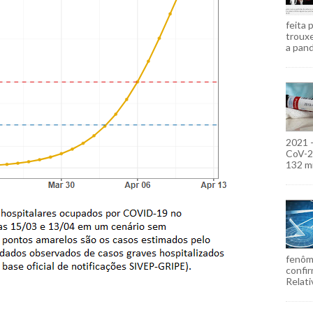
feita 
troux
a pand
2021 
CoV-2)
132 mi
fenôm
confir
Relati