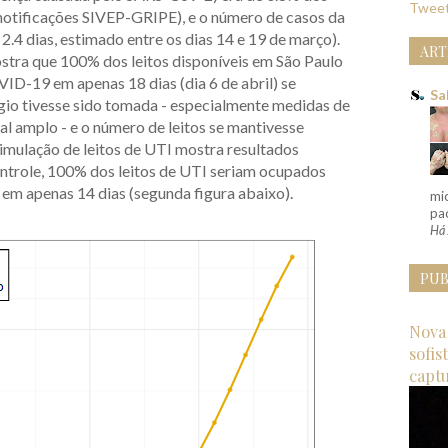
Tweet
e notificações SIVEP-GRIPE), e o número de casos da
.4 dias, estimado entre os dias 14 e 19 de março).
ART
tra que 100% dos leitos disponíveis em São Paulo
D-19 em apenas 18 dias (dia 6 de abril) se
Sa
io tivesse sido tomada - especialmente medidas de
al amplo - e o número de leitos se mantivesse
simulação de leitos de UTI mostra resultados
trole, 100% dos leitos de UTI seriam ocupados
m apenas 14 dias (segunda figura abaixo).
mi
pac
Há 
PUB
Nova 
sofis
capt