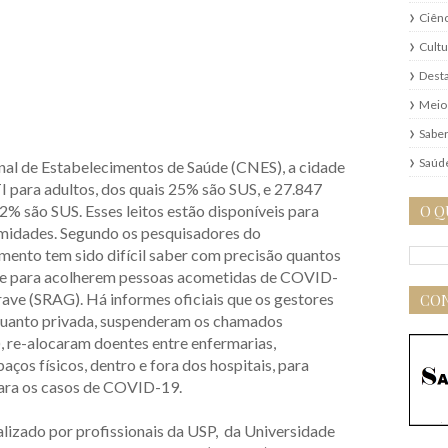
Ciênc
Cultu
Dest
Meio
Saber
Saúd
de Estabelecimentos de Saúde (CNES), a cidade
I para adultos, dos quais 25% são SUS, e 27.847
52% são SUS. Esses leitos estão disponíveis para
O Q
rmidades. Segundo os pesquisadores do
nto tem sido difícil saber com precisão quantos
nte para acolherem pessoas acometidas de COVID-
ave (SRAG). Há informes oficiais que os gestores
CON
a quanto privada, suspenderam os chamados
, re-alocaram doentes entre enfermarias,
os físicos, dentro e fora dos hospitais, para
para os casos de COVID-19.
lizado por profissionais da USP, da Universidade