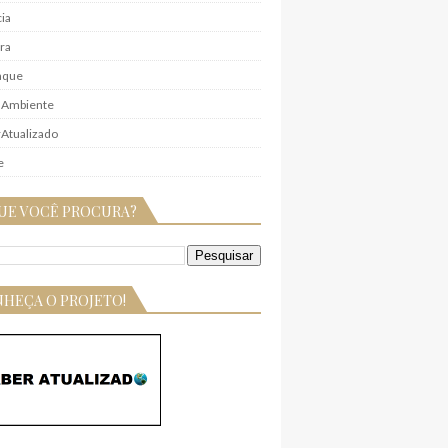
ia
ra
aque
 Ambiente
Atualizado
e
UE VOCÊ PROCURA?
HEÇA O PROJETO!