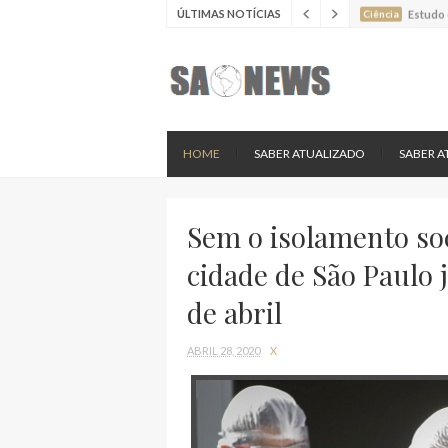
ÚLTIMAS NOTÍCIAS
Ciência
Estudo 
Ciência
Estudo 
Ciência
Batimen
Ciência
Estudo 
Ciência
Nova es
HOME
SABER ATUALIZADO
SABER A
Sem o isolamento soc
cidade de São Paulo j
de abril
ABRIL 28, 2020
X