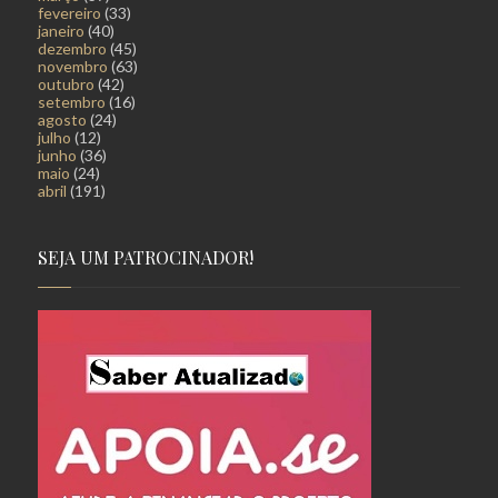
fevereiro
(33)
janeiro
(40)
dezembro
(45)
novembro
(63)
outubro
(42)
setembro
(16)
agosto
(24)
julho
(12)
junho
(36)
maio
(24)
abril
(191)
SEJA UM PATROCINADOR!