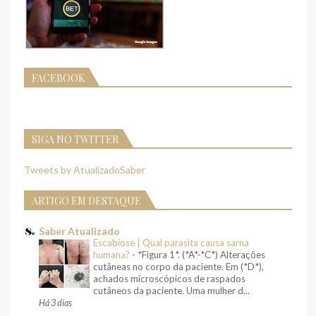
FACEBOOK
SIGA NO TWITTER
Tweets by AtualizadoSaber
ARTIGO EM DESTAQUE
Saber Atualizado
Escabiose | Qual parasita causa sarna
humana?
-
*Figura 1*. (*A*-*C*) Alterações
cutâneas no corpo da paciente. Em (*D*),
achados microscópicos de raspados
cutâneos da paciente. Uma mulher d...
Há 3 dias