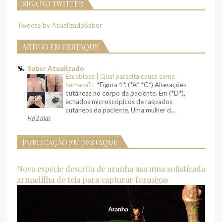
SIGA NO TWITTER
Tweets by AtualizadoSaber
ARTIGO EM DESTAQUE
Saber Atualizado
Escabiose | Qual parasita causa sarna
humana?
-
*Figura 1*. (*A*-*C*) Alterações
cutâneas no corpo da paciente. Em (*D*),
achados microscópicos de raspados
cutâneos da paciente. Uma mulher d...
Há 2 dias
PUBLICAÇÃO EM DESTAQUE
Nova espécie descrita de aranha usa uma sofisticada
armadilha de teia para capturar formigas