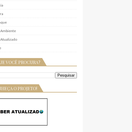
ia
ra
aque
 Ambiente
Atualizado
e
UE VOCÊ PROCURA?
HEÇA O PROJETO!