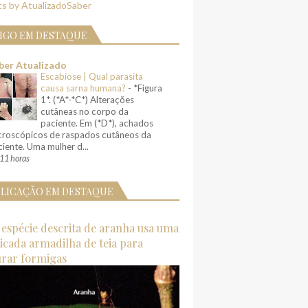
s by AtualizadoSaber
IGO EM DESTAQUE
ber Atualizado
Escabiose | Qual parasita
causa sarna humana?
-
*Figura
1*. (*A*-*C*) Alterações
cutâneas no corpo da
paciente. Em (*D*), achados
croscópicos de raspados cutâneos da
iente. Uma mulher d...
11 horas
LICAÇÃO EM DESTAQUE
espécie descrita de aranha usa uma
ticada armadilha de teia para
urar formigas