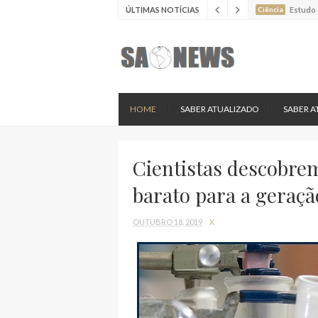
ÚLTIMAS NOTÍCIAS
Ciência
Estudo 
Ciência
Batimen
Ciência
Estudo 
Ciência
Nova es
HOME
SABER ATUALIZADO
SABER A
Cientistas descobre
barato para a geraçã
OUTUBRO 18, 2019
X