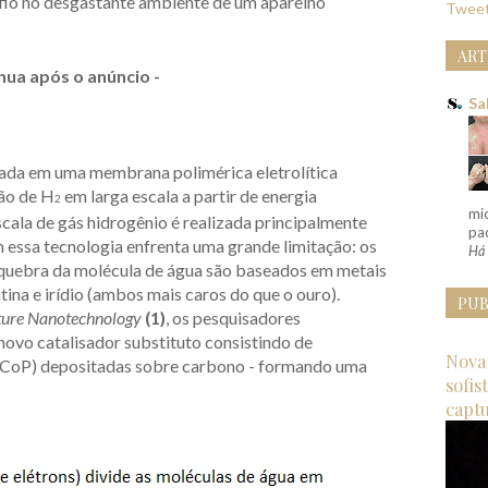
a fio no desgastante ambiente de um aparelho
Tweet
ART
nua após o anúncio -
Sa
seada em uma membrana polimérica eletrolítica
ção de H
em larga escala a partir de energia
2
mi
scala de gás hidrogênio é realizada principalmente
pac
m essa tecnologia enfrenta uma grande limitação: os
Há 
a quebra da molécula de água são baseados em metais
tina e irídio (ambos mais caros do que o ouro).
PUB
ure Nanotechnology
(1)
, os pesquisadores
ovo catalisador substituto consistindo de
Nova 
 (CoP) depositadas sobre carbono - formando uma
sofis
capt