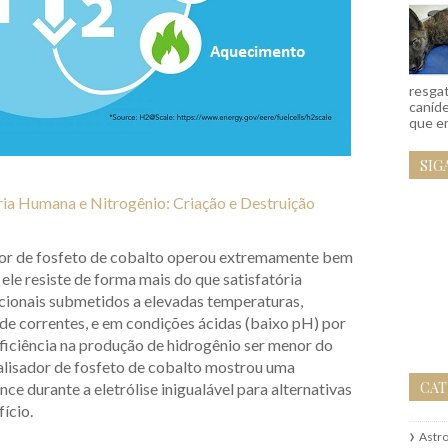
resgat
caníd
que em
SIG
ria Humana e Nitrogênio: Criação e Destruição
dor de fosfeto de cobalto operou extremamente bem
ele resiste de forma mais do que satisfatória
cionais submetidos a elevadas temperaturas,
 de correntes, e em condições ácidas (baixo pH) por
ficiência na produção de hidrogênio ser menor do
talisador de fosfeto de cobalto mostrou uma
CAT
ce durante a eletrólise inigualável para alternativas
ício.
Astr