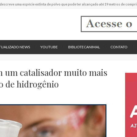
descreve uma espécie extinta de polvo que pode ter alcançado até 19 metros de compr
tos cardíacos promovem supressão do crescimento de cânceres no coração de mamíf
reportou o que parece ser a primeira "formiga limpadora" conhecida
pécie descrita de aranha usa uma sofisticada armadilha de teia para capturar formigas
TUALIZADO NEWS
YOUTUBE
BIBLIOTECANIMAL
CONTATO
m um catalisador muito mais
o de hidrogênio