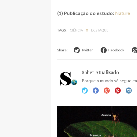
(1) Publicação do estudo:
Nature
TAGS:
CIÊNCIA
X
DESTAQUE
Share:
Twitter
Facebook
Saber Atualizado
Porque o mundo só segue em 