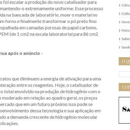
o foi escalar a produção do novo catalisador para
Ciênc
, mantendo-o extremamente uniforme. Esse processo
Cultu
tida na bancada de laboratório, moer o material no
um forno e finalmente transformar o pó preto fino
Dest
 espalhada em camadas porosas de papel carbono,
Meio
PEM (de 1 cm2 na escala laboratorial para 86 cm2
Saber
Saúd
nua após o anúncio -
O Q
ratos que diminuem a energia de ativação para uma
interação entre os reagentes. Hoje, o catalisador de
CON
to total envolvido na produção de hidrogênio com o
 moderado em relação ao quadro geral, os preços
 mercado que em um futuro próximo isso pode se
esenvolvimento dessa tecnologia e sua aplicação em
ando a demanda crescente de hidrogênio molecular
plicações.