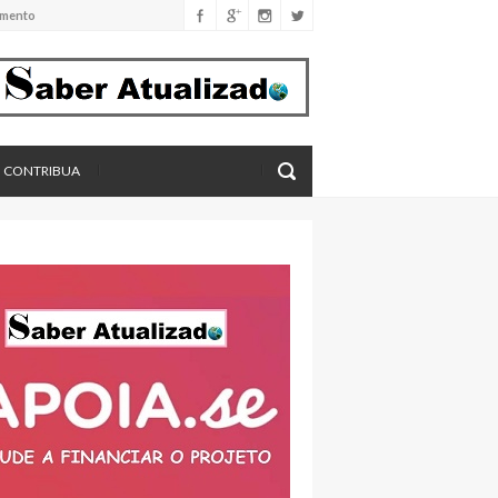
imento
eros, aponta estudo
CONTRIBUA