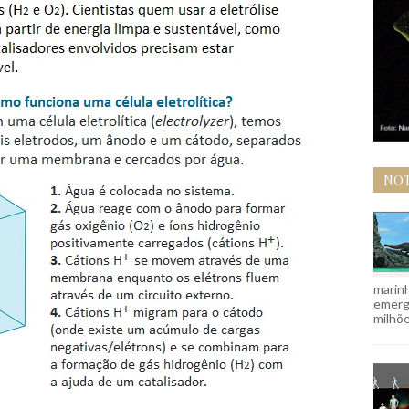
NOT
marinh
emergi
milhõe