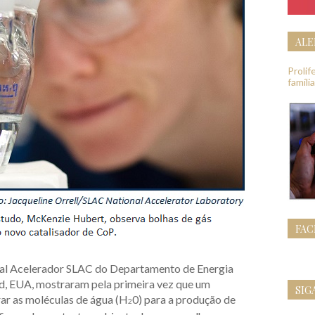
ALE
Proli
famíli
FA
al Acelerador SLAC do Departamento de Energia
d, EUA, mostraram pela primeira vez que um
SIG
ar as moléculas de água (H
0) para a produção de
2