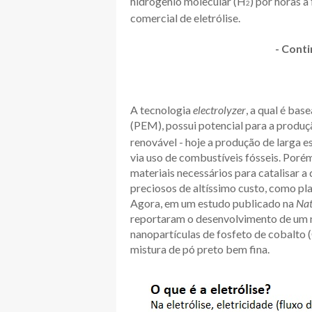
hidrogênio molecular (H
) por horas 
2
comercial de eletrólise.
- Conti
A tecnologia
electrolyzer
, a qual é ba
(PEM), possui potencial para a produ
renovável - hoje a produção de larga e
via uso de combustíveis fósseis. Poré
materiais necessários para catalisar 
preciosos de altíssimo custo, como pla
Agora, em um estudo publicado na
Nat
reportaram o desenvolvimento de um n
nanopartículas de fosfeto de cobalto
mistura de pó preto bem fina.