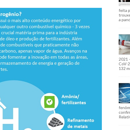
feita 
troux
a pand
2021 
CoV-2)
132 mi
fenôm
confir
Relati