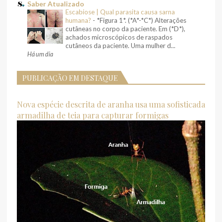
Saber Atualizado
Escabiose | Qual parasita causa sarna
humana?
-
*Figura 1*. (*A*-*C*) Alterações
cutâneas no corpo da paciente. Em (*D*),
achados microscópicos de raspados
cutâneos da paciente. Uma mulher d...
Há um dia
PUBLICAÇÃO EM DESTAQUE
Nova espécie descrita de aranha usa uma sofisticada
armadilha de teia para capturar formigas