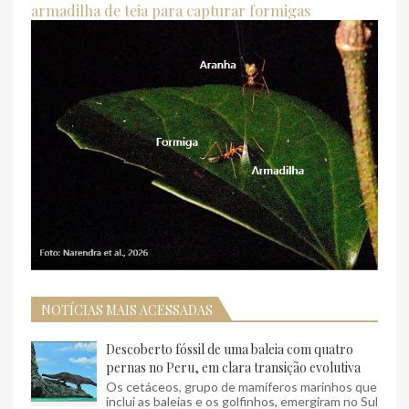
armadilha de teia para capturar formigas
NOTÍCIAS MAIS ACESSADAS
Descoberto fóssil de uma baleia com quatro
pernas no Peru, em clara transição evolutiva
Os cetáceos, grupo de mamíferos marinhos que
inclui as baleias e os golfinhos, emergiram no Sul