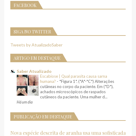
FACEBOOK
SIGA NO TWITTER
Tweets by AtualizadoSaber
ARTIGO EM DESTAQUE
Saber Atualizado
Escabiose | Qual parasita causa sarna
humana?
-
*Figura 1*. (*A*-*C*) Alterações
cutâneas no corpo da paciente. Em (*D*),
achados microscópicos de raspados
cutâneos da paciente. Uma mulher d...
Há um dia
PUBLICAÇÃO EM DESTAQUE
Nova espécie descrita de aranha usa uma sofisticada