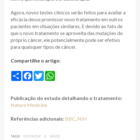
Agora, novos testes clínicos serão feitos para avaliar a
eficácia desse promissor novo tratamento em outros
pacientes em situações similares. E devido ao fato de
que o novo tratamento se aproveita das mutações do
próprio câncer, ele potencialmente pode ser efetivo
para quaisquer tipos de câncer.
Compartilhe o artigo:
S
F
T
W
h
a
w
h
a
c
i
a
r
e
t
t
e
b
t
s
Publicação do estudo detalhando o tratamento:
o
e
A
o
r
p
Nature Medicine
k
p
Referências adicionais:
BBC
,
NIH
TAGS:
DESTAQUE
X
SAÚDE