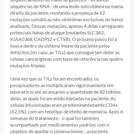
sequências de RNA - de uma lesão subcutânea na mama
direita da paciente, revelando a presença de 62
mutações somáticas não-sinônimas exclusivas do tumor
analisado. Dessas mutações, apenas 4 delas carregavam
potenciais linhas de ataque (mutantes SLC3A2,
KIAA0368, CADPS2 e CTSB). O próximo passo foi a
busca dentro do sistema imune da paciente pelos
linfócitos (no caso, as TILs) que conseguiriam deter as
células cancerígenas com base de referência nas quatro
mutações triadas.
Uma vez que os TILs foram encontrados, os
pesquisadores as multiplicaram vigorosamente em
laboratório até alcançarem a quantidade de 82 bilhões
delas, as quais foram então injetadas na paciente. As
células infusionadas eram predominantemente CD4+
(62,5%), com um fenótipo de efeito de memória. Após 6
semanas do tratamento - o qual foi também
acompanhado por medicamentos padrões com o
objetivo de auxiliar o sistema imune -, a paciente