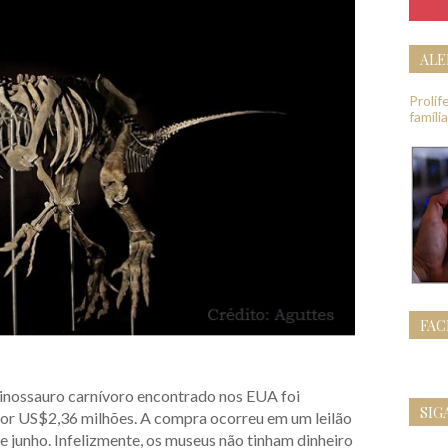
ALE
Proli
famíli
FA
dinossauro carnívoro encontrado nos EUA foi
SIG
or US$2,36 milhões. A compra ocorreu em um leilão
de junho. Infelizmente, os museus não tinham dinheiro