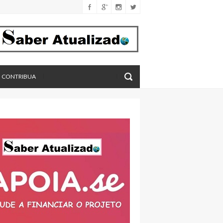
férica
imento
eros, aponta estudo
CONTRIBUA