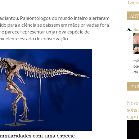
Tweet
ART
 adiantou. Paleontólogos do mundo inteiro alertaram
dido para a ciência se caíssem em mãos privadas fora
Sa
me parece representar uma nova espécie de
excelente estado de conservação.
mi
pac
Há 
PUB
Nova 
sofis
capt