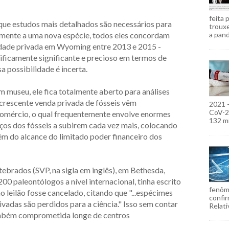
feita 
ue estudos mais detalhados são necessários para
troux
lmente a uma nova espécie, todos eles concordam
a pand
edade privada em Wyoming entre 2013 e 2015 -
tificamente significante e precioso em termos de
 possibilidade é incerta.
m museu, ele fica totalmente aberto para análises
a crescente venda privada de fósseis vêm
2021 
CoV-2)
comércio, o qual frequentemente envolve enormes
132 mi
eços dos fósseis a subirem cada vez mais, colocando
m do alcance do limitado poder financeiro dos
ebrados (SVP, na sigla em inglês), em Bethesda,
00 paleontólogos a nível internacional, tinha escrito
fenôm
 leilão fosse cancelado, citando que "...espécimes
confir
vadas são perdidos para a ciência." Isso sem contar
Relati
também comprometida longe de centros