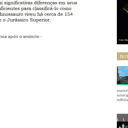
nua após o anúncio -
NOT
marinh
emergi
milhõe