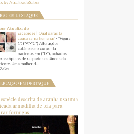
s by AtualizadoSaber
IGO EM DESTAQUE
ber Atualizado
Escabiose | Qual parasita
causa sarna humana?
-
*Figura
1*. (*A*-*C*) Alterações
cutâneas no corpo da
paciente. Em (*D*), achados
croscópicos de raspados cutâneos da
iente. Uma mulher d...
2 dias
LICAÇÃO EM DESTAQUE
espécie descrita de aranha usa uma
ticada armadilha de teia para
urar formigas