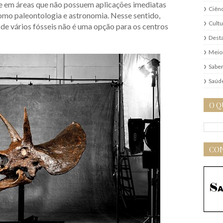
te em áreas que não possuem aplicações imediatas
Ciênc
omo paleontologia e astronomia. Nesse sentido,
Cultu
de vários fósseis não é uma opção para os centros
Dest
Meio
Saber
Saúd
O Q
CON