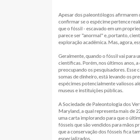
Apesar dos paleontólogos afirmarem q
confirmar se o espécime pertence rea
que o fóssil - escavado em um propri
parece ser "anormal" e, portanto, cien
exploração acadêmica. Mas, agora, essa
Geralmente, quando o fóssil vai para u
científicas. Porém, nos últimos anos, 
preocupando os pesquisadores. Esse 
somas de dinheiro, está levando os pr
espécimes potencialmente valiosos alé
museus e instituições públicas.
A Sociedade de Paleontologia dos Vert
Maryland, a qual representa mais de 22
uma carta implorando para que o último
fósseis que são vendidos para mãos pri
que a conservação dos fósseis fica 
especializados.