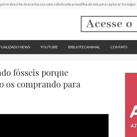
experimental mostrou que plantas podem absorver nutrientes através da poeira atmos
descreve uma espécie extinta de polvo que pode ter alcançado até 19 metros de compr
tos cardíacos promovem supressão do crescimento de cânceres no coração de mamíf
reportou o que parece ser a primeira "formiga limpadora" conhecida
pécie descrita de aranha usa uma sofisticada armadilha de teia para capturar formigas
TUALIZADO NEWS
YOUTUBE
BIBLIOTECANIMAL
CONTATO
ndo fósseis porque
tão os comprando para