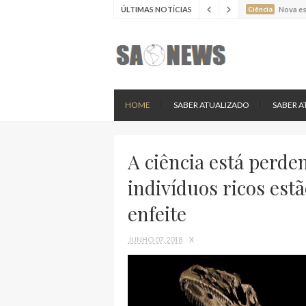
ÚLTIMAS NOTÍCIAS
Ciência
Estudo 
Ciência
Estudo 
Ciência
Batimen
Ciência
Estudo 
Ciência
Nova es
HOME
SABER ATUALIZADO
SABER A
A ciência está perde
indivíduos ricos es
enfeite
JUNHO 07, 2018
X