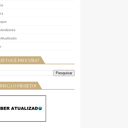
ia
ra
aque
 Ambiente
Atualizado
e
UE VOCÊ PROCURA?
HEÇA O PROJETO!