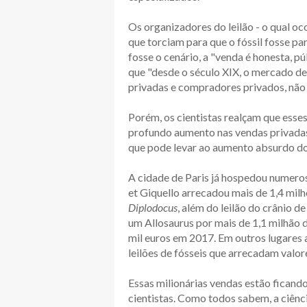
Os organizadores do leilão - o qual o
que torciam para que o fóssil fosse p
fosse o cenário, a "venda é honesta, p
que "desde o século XIX, o mercado d
privadas e compradores privados, não
Porém, os cientistas realçam que esses
profundo aumento nas vendas privadas
que pode levar ao aumento absurdo do
A cidade de Paris já hospedou numeroso
et Giquello arrecadou mais de 1,4 mil
Diplodocus
, além do leilão do crânio d
um Allosaurus por mais de 1,1 milhão
mil euros em 2017. Em outros lugares
leilões de fósseis que arrecadam valor
Essas milionárias vendas estão ficand
cientistas. Como todos sabem, a ciênci