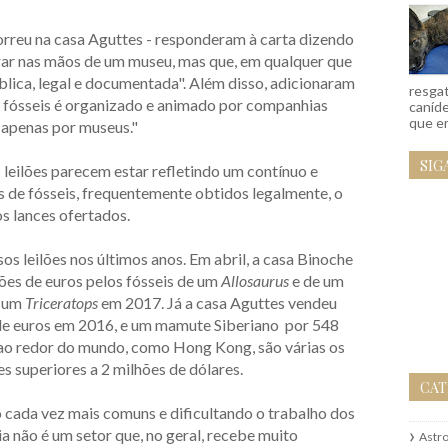
correu na casa Aguttes - responderam à carta dizendo
arar nas mãos de um museu, mas que, em qualquer que
ública, legal e documentada". Além disso, adicionaram
resgat
e fósseis é organizado e animado por companhias
caníd
que em
 apenas por museus."
SIG
 leilões parecem estar refletindo um contínuo e
 de fósseis, frequentemente obtidos legalmente, o
s lances ofertados.
s leilões nos últimos anos. Em abril, a casa Binoche
hões de euros pelos fósseis de um
Allosaurus
e de um
e um
Triceratops
em 2017. Já a casa Aguttes vendeu
 de euros em 2016, e um mamute Siberiano por 548
 ao redor do mundo, como Hong Kong, são várias os
es superiores a 2 milhões de dólares.
CAT
o cada vez mais comuns e dificultando o trabalho dos
a não é um setor que, no geral, recebe muito
Astr