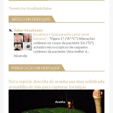
Tweets by AtualizadoSaber
ARTIGO EM DESTAQUE
Saber Atualizado
Escabiose | Qual parasita causa sarna
humana?
-
*Figura 1*. (*A*-*C*) Alterações
cutâneas no corpo da paciente. Em (*D*),
achados microscópicos de raspados
cutâneos da paciente. Uma mulher d...
Há um dia
PUBLICAÇÃO EM DESTAQUE
Nova espécie descrita de aranha usa uma sofisticada
armadilha de teia para capturar formigas