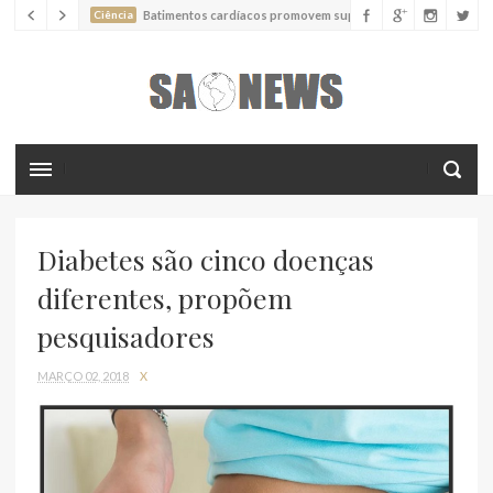
Ciência
Batimentos cardíacos promovem supressão do
crescimento de cânceres no coração de mamíferos, aponta estudo
Ciência
Estudo reportou o que parece ser a primeira "formiga
limpadora" conhecida
Ciência
Nova espécie descrita de aranha usa uma sofisticada
armadilha de teia para capturar formigas
Diabetes são cinco doenças
diferentes, propõem
pesquisadores
MARÇO 02, 2018
X