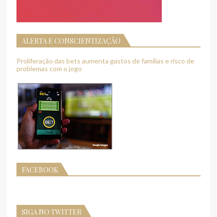
ALERTA E CONSCIENTIZAÇÃO
Proliferação das bets aumenta gastos de famílias e risco de
problemas com o jogo
FACEBOOK
SIGA NO TWITTER