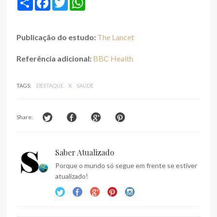
h
a
w
h
a
c
i
a
r
e
t
t
e
b
t
s
Publicação do estudo:
The Lancet
o
e
A
o
r
p
k
p
Referência adicional:
BBC Health
TAGS:
DESTAQUE
X
SAÚDE
Share:
Saber Atualizado
Porque o mundo só segue em frente se estiver
atualizado!