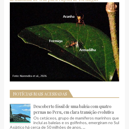
NOTÍCIAS MAIS ACESSADAS
Descoberto fóssil de uma baleia com quatro
pernas no Peru, em clara transição evolutiva
Os cetáceos, grupo de mamíferos marinhos que
inclui as baleias e os golfinhos, emergiram no Sul
Asiático há cerca de 50 milhões de anos, ...