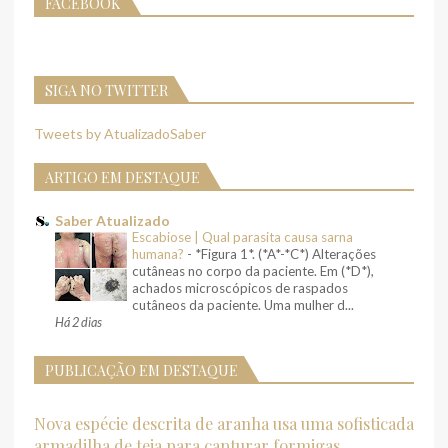
FACEBOOK
SIGA NO TWITTER
Tweets by AtualizadoSaber
ARTIGO EM DESTAQUE
Saber Atualizado
Escabiose | Qual parasita causa sarna
humana?
-
*Figura 1*. (*A*-*C*) Alterações
cutâneas no corpo da paciente. Em (*D*),
achados microscópicos de raspados
cutâneos da paciente. Uma mulher d...
Há 2 dias
PUBLICAÇÃO EM DESTAQUE
Nova espécie descrita de aranha usa uma sofisticada
armadilha de teia para capturar formigas