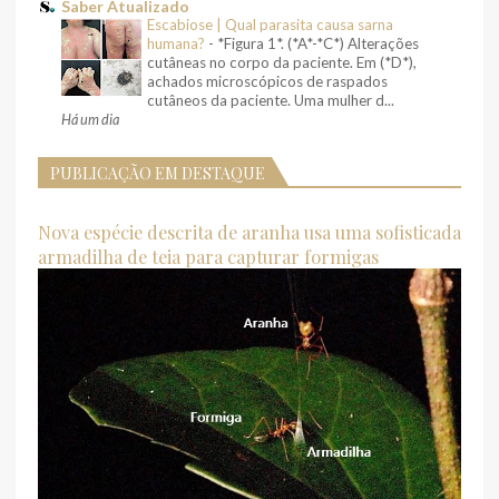
Saber Atualizado
Escabiose | Qual parasita causa sarna
humana?
-
*Figura 1*. (*A*-*C*) Alterações
cutâneas no corpo da paciente. Em (*D*),
achados microscópicos de raspados
cutâneos da paciente. Uma mulher d...
Há um dia
PUBLICAÇÃO EM DESTAQUE
Nova espécie descrita de aranha usa uma sofisticada
armadilha de teia para capturar formigas