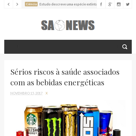
Ciência
Estudo descreve uma espécie extinta de polvo que pode
ter alcançado até 19 metros de comprimento
Ciência
Batimentos cardíacos promovem supressão do
crescimento de cânceres no coração de mamíferos, aponta estudo
Ciência
Estudo reportou o que parece ser a primeira "formiga
limpadora" conhecida
Ciência
Nova espécie descrita de aranha usa uma sofisticada
armadilha de teia para capturar formigas
Sérios riscos à saúde associados
com as bebidas energéticas
NOVEMBRO 15, 2017
X