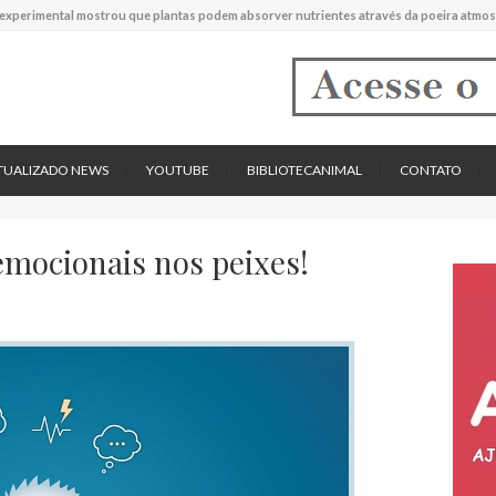
experimental mostrou que plantas podem absorver nutrientes através da poeira atmos
descreve uma espécie extinta de polvo que pode ter alcançado até 19 metros de compr
tos cardíacos promovem supressão do crescimento de cânceres no coração de mamíf
reportou o que parece ser a primeira "formiga limpadora" conhecida
pécie descrita de aranha usa uma sofisticada armadilha de teia para capturar formigas
TUALIZADO NEWS
YOUTUBE
BIBLIOTECANIMAL
CONTATO
emocionais nos peixes!