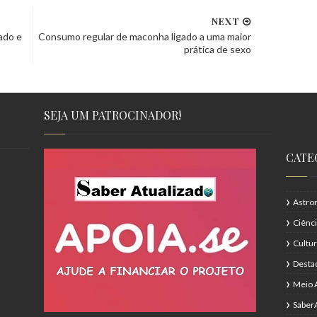
NEXT
ado e
Consumo regular de maconha ligado a uma maior
prática de sexo
SEJA UM PATROCINADOR!
CATE
Astro
Ciênc
Cultu
Desta
Meio 
Saber