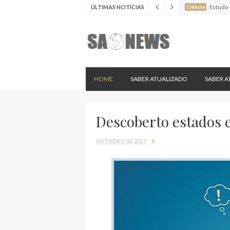
ÚLTIMAS NOTÍCIAS
Ciência
Estudo 
Ciência
Estudo 
Ciência
Batimen
Ciência
Estudo 
Ciência
Nova es
HOME
SABER ATUALIZADO
SABER A
Descoberto estados 
OUTUBRO 30, 2017
X