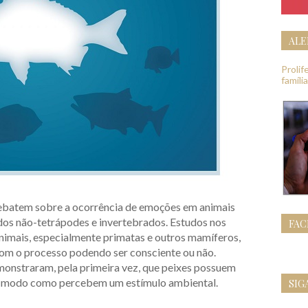
ALE
Proli
famíli
ebatem sobre a ocorrência de emoções em animais
dos não-tetrápodes e invertebrados. Estudos nos
FA
animais, especialmente primatas e outros mamíferos,
om o processo podendo ser consciente ou não.
onstraram, pela primeira vez, que peixes possuem
o modo como percebem um estímulo ambiental.
SIG