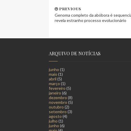
PREVIOUS
Genoma completo da abóbora é sequenci
revela estranho processo evolucionário
ARQUIVO DE NOTÍCIAS
junho
(1)
maio
(1)
abril
(5)
março
(1)
fevereiro
(5)
janeiro
(6)
dezembro
(8)
novembro
(5)
outubro
(2)
setembro
(3)
agosto
(4)
julho
(1)
junho
(6)
maio
(4)