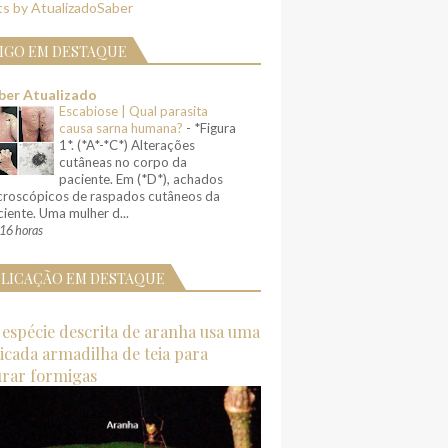
s by AtualizadoSaber
IGO EM DESTAQUE
ber Atualizado
Escabiose | Qual parasita
causa sarna humana?
-
*Figura
1*. (*A*-*C*) Alterações
cutâneas no corpo da
paciente. Em (*D*), achados
croscópicos de raspados cutâneos da
iente. Uma mulher d...
16 horas
LICAÇÃO EM DESTAQUE
espécie descrita de aranha usa uma
ticada armadilha de teia para
urar formigas