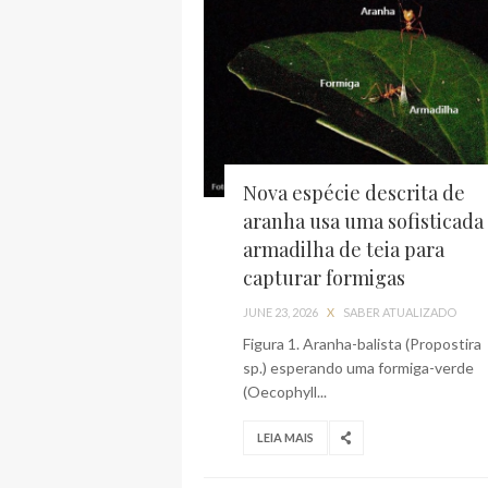
Nova espécie descrita de
aranha usa uma sofisticada
armadilha de teia para
capturar formigas
JUNE 23, 2026
X
SABER ATUALIZADO
Figura 1. Aranha-balista (Propostira
sp.) esperando uma formiga-verde
(Oecophyll...
LEIA MAIS