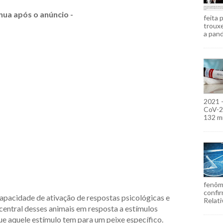
nua após o anúncio -
feita 
troux
a pand
2021 
CoV-2)
132 mi
fenôm
confir
capacidade de ativação de respostas psicológicas e
Relati
entral desses animais em resposta a estímulos
e aquele estímulo tem para um peixe específico.