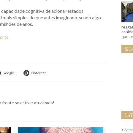
capacidade cognitiva de acionar estados
l mais simples do que antes imaginado, sendo algo
 milhões de anos.
resgat
caníd
que em
ports
SIG
Google+
Pinterest
frente se estiver atualizado!
CAT
Astr