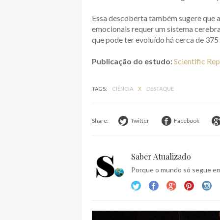
Essa descoberta também sugere que a 
emocionais requer um sistema cerebra
que pode ter evoluído há cerca de 375
Publicação do estudo:
Scientific Re
TAGS:
CIÊNCIA
X
DESTAQUE
Share:
Twitter
Facebook
Saber Atualizado
Porque o mundo só segue em 