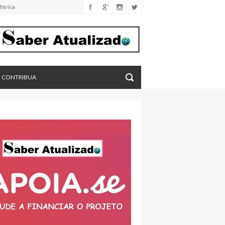
férica
imento
eros, aponta estudo
CONTRIBUA