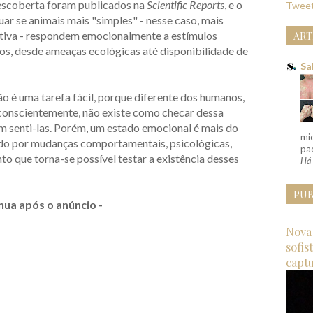
descoberta foram publicados na
Scientific Reports
, e o
Tweet
ar se animais mais "simples" - nesse caso, mais
utiva - respondem emocionalmente a estímulos
ART
os, desde ameaças ecológicas até disponibilidade de
Sa
o é uma tarefa fácil, porque diferente dos humanos,
conscientemente, não existe como checar dessa
 senti-las. Porém, um estado emocional é mais do
mi
do por mudanças comportamentais, psicológicas,
pac
nto que torna-se possível testar a existência desses
Há 
PUB
nua após o anúncio -
Nova 
sofis
capt