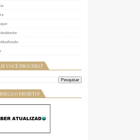
ia
ra
aque
 Ambiente
Atualizado
e
UE VOCÊ PROCURA?
HEÇA O PROJETO!