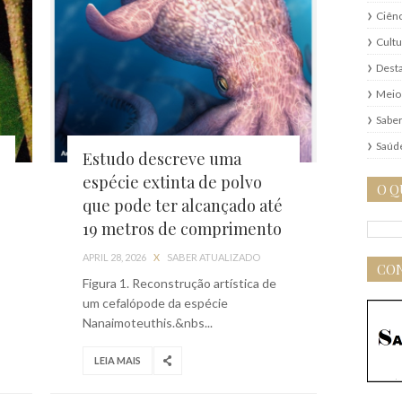
Ciênc
Cultu
Dest
Meio
Saber
Saúd
Estudo descreve uma
espécie extinta de polvo
O Q
que pode ter alcançado até
19 metros de comprimento
APRIL 28, 2026
X
SABER ATUALIZADO
CON
Figura 1. Reconstrução artística de
um cefalópode da espécie
Nanaimoteuthis.&nbs...
LEIA MAIS