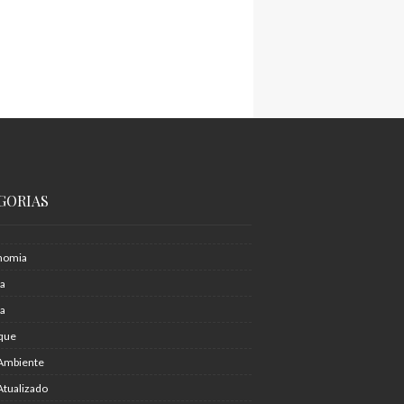
GORIAS
nomia
ia
ra
que
Ambiente
Atualizado