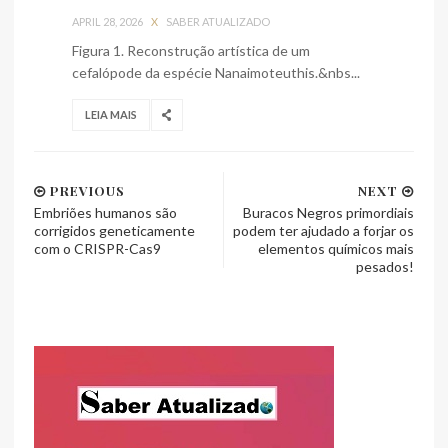
APRIL 28, 2026
X
SABER ATUALIZADO
Figura 1. Reconstrução artística de um
cefalópode da espécie Nanaimoteuthis.&nbs...
LEIA MAIS
PREVIOUS
NEXT
Embriões humanos são
Buracos Negros primordiais
corrigidos geneticamente
podem ter ajudado a forjar os
com o CRISPR-Cas9
elementos químicos mais
pesados!