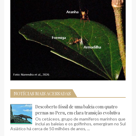
NOTÍCIAS MAIS ACESSADAS
Descoberto fóssil de uma baleia com quatro
pernas no Peru, em clara transição evolutiva
Os cetáceos, grupo de mamíferos marinhos que
inclui as baleias e os golfinhos, emergiram no Sul
Asiático há cerca de 50 milhões de anos, ...