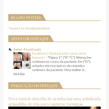
SIGA NO TWITTER
Tweets by AtualizadoSaber
ARTIGO EM DESTAQUE
Saber Atualizado
Escabiose | Qual parasita causa sarna
humana?
-
*Figura 1*. (*A*-*C*) Alterações
cutâneas no corpo da paciente. Em (*D*),
achados microscópicos de raspados
cutâneos da paciente. Uma mulher d...
Há 4 dias
PUBLICAÇÃO EM DESTAQUE
Nova espécie descrita de aranha usa uma sofisticada
armadilha de teia para capturar formigas