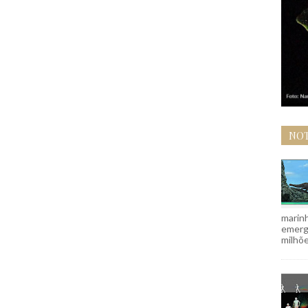
NOT
marinh
emergi
milhõe