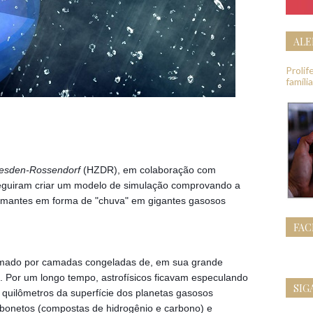
ALE
Proli
famíli
resden-Rossendorf
 (HZDR), em colaboração com 
eguiram criar um modelo de simulação comprovando a 
amantes em forma de "chuva" em gigantes gasosos 
FA
ormado por camadas congeladas de, em sua grande 
. Por um longo tempo, astrofísicos ficavam especulando 
SIG
quilômetros da superfície dos planetas gasosos 
onetos (compostas de hidrogênio e carbono) e 