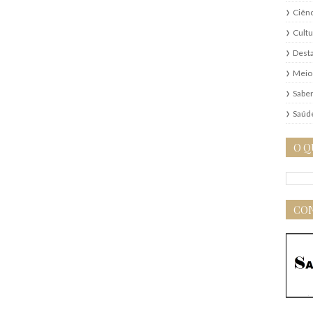
Ciênc
Cultu
Dest
Meio
Saber
Saúd
O Q
CON