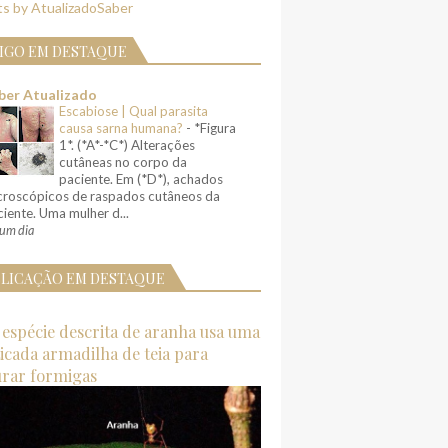
s by AtualizadoSaber
IGO EM DESTAQUE
ber Atualizado
Escabiose | Qual parasita
causa sarna humana?
-
*Figura
1*. (*A*-*C*) Alterações
cutâneas no corpo da
paciente. Em (*D*), achados
croscópicos de raspados cutâneos da
iente. Uma mulher d...
um dia
LICAÇÃO EM DESTAQUE
espécie descrita de aranha usa uma
ticada armadilha de teia para
urar formigas