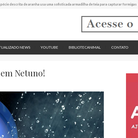
experimental mostrou que plantas podem absorver nutrientes através da poeira atmos
descreve uma espécie extinta de polvo que pode ter alcançado até 19 metros de compr
tos cardíacos promovem supressão do crescimento de cânceres no coração de mamíf
reportou o que parece ser a primeira "formiga limpadora" conhecida
pécie descrita de aranha usa uma sofisticada armadilha de teia para capturar formigas
TUALIZADO NEWS
YOUTUBE
BIBLIOTECANIMAL
CONTATO
 em Netuno!