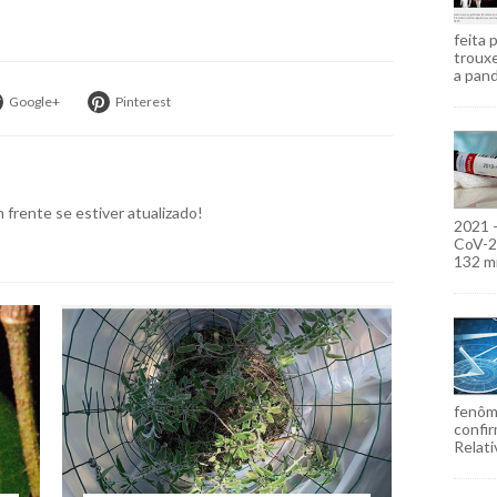
feita 
troux
a pand
Google+
Pinterest
frente se estiver atualizado!
2021 
CoV-2)
132 mi
fenôm
confir
Relati