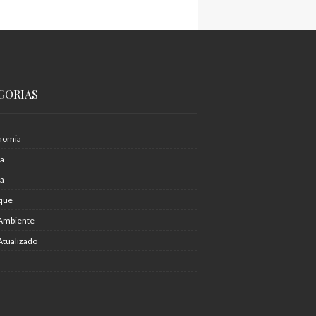
GORIAS
nomia
ia
ra
que
Ambiente
Atualizado