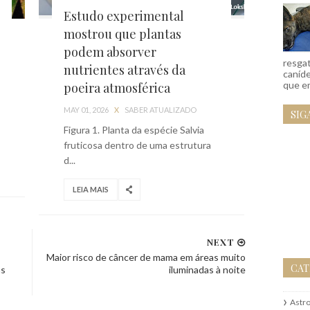
Estudo experimental
mostrou que plantas
podem absorver
resgat
nutrientes através da
caníd
que em
poeira atmosférica
MAY 01, 2026
X
SABER ATUALIZADO
SIG
Figura 1. Planta da espécie Salvia
fruticosa dentro de uma estrutura
d...
LEIA MAIS
NEXT
Maior risco de câncer de mama em áreas muito
CAT
as
iluminadas à noite
Astr