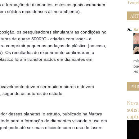
Tweet
 formação de diamantes, estes os quais acabariam 
rem sólidos mais densos ali no ambiente). 
ART
Sa
uposição, os pesquisadores simularam as condições no 
turas de quase 5000°C - criadas com laser - e 
ra comprimir pequenos pedaços de plástico (no caso, 
). Os resultados do experimento confirmaram a 
plástico foram transformados em diamantes em 
mi
pac
Há 
PUB
ovavelmente devem ser muito maiores e devem 
, segundo os autores do estudo. 
Nova 
sofis
ior desses planetas, o estudo, publicado na 
Nature 
capt
todo para a formação de diamantes visando o uso em 
qual pode até ser mais eficiente com o uso de lasers.