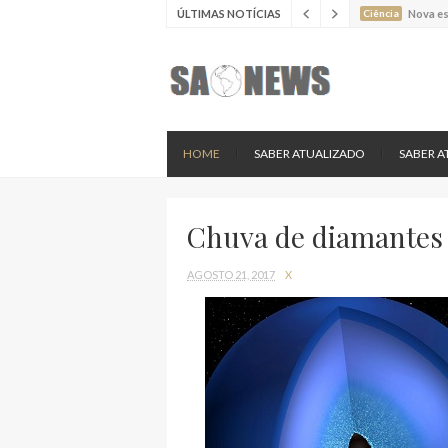
ÚLTIMAS NOTÍCIAS
Ciência
Estudo 
Ciência
Estudo 
Ciência
Batimen
Ciência
Estudo 
Ciência
Nova es
HOME
SABER ATUALIZADO
SABER A
Chuva de diamantes
AGOSTO 21, 2017
X