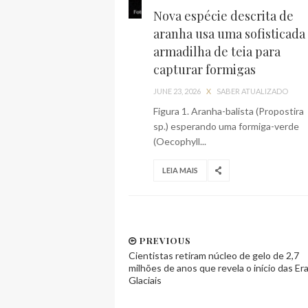
Nova espécie descrita de
aranha usa uma sofisticada
armadilha de teia para
capturar formigas
JUNE 23, 2026
X
SABER ATUALIZADO
Figura 1. Aranha-balista (Propostira
sp.) esperando uma formiga-verde
(Oecophyll...
LEIA MAIS
PREVIOUS
Cientistas retiram núcleo de gelo de 2,7
milhões de anos que revela o início das Er
Glaciais