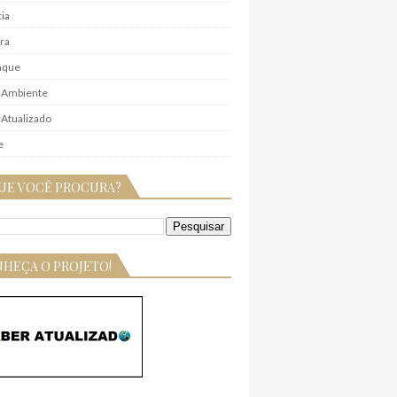
ia
ra
aque
 Ambiente
Atualizado
e
UE VOCÊ PROCURA?
HEÇA O PROJETO!