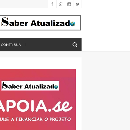
férica
imento
eros, aponta estudo
CONTRIBUA