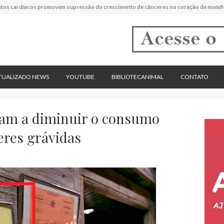
tos cardíacos promovem supressão do crescimento de cânceres no coração de mamíf
reportou o que parece ser a primeira "formiga limpadora" conhecida
pécie descrita de aranha usa uma sofisticada armadilha de teia para capturar formigas
TUALIZADO NEWS
YOUTUBE
BIBLIOTECANIMAL
CONTATO
udam a diminuir o consumo
eres grávidas