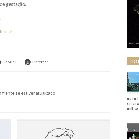
 de gestação.
t
Nunca!
NOT
Google+
Pinterest
frente se estiver atualizado!
marinh
emergi
milhõe