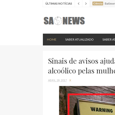
ÚLTIMAS NOTÍCIAS
Ciência
Batimen
Ciência
Estudo 
Ciência
Nova es
HOME
SABER ATUALIZADO
SABER A
Sinais de avisos aj
alcoólico pelas mulh
ABRIL 28, 2017
X