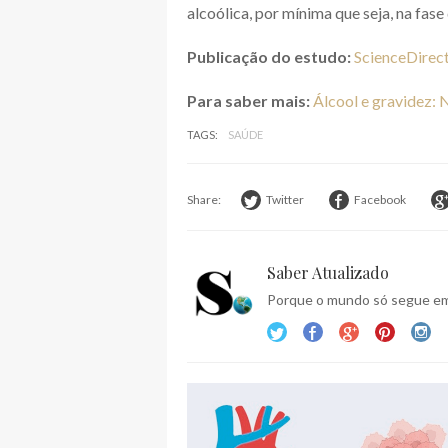
alcoólica, por mínima que seja, na fase
Publicação do estudo:
ScienceDirec
Para saber mais:
Álcool e gravidez: 
TAGS:
SAÚDE
Share:
Twitter
Facebook
Saber Atualizado
Porque o mundo só segue em 