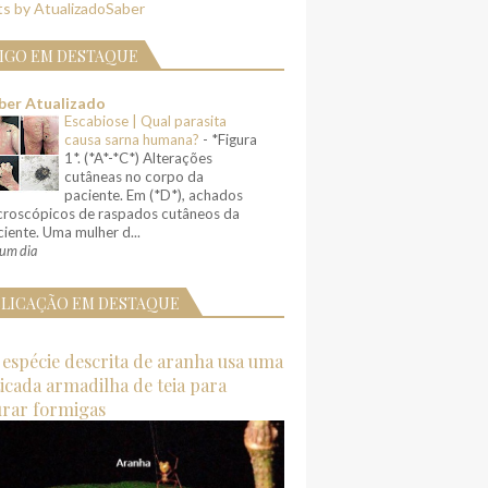
s by AtualizadoSaber
IGO EM DESTAQUE
ber Atualizado
Escabiose | Qual parasita
causa sarna humana?
-
*Figura
1*. (*A*-*C*) Alterações
cutâneas no corpo da
paciente. Em (*D*), achados
croscópicos de raspados cutâneos da
iente. Uma mulher d...
um dia
LICAÇÃO EM DESTAQUE
espécie descrita de aranha usa uma
ticada armadilha de teia para
urar formigas