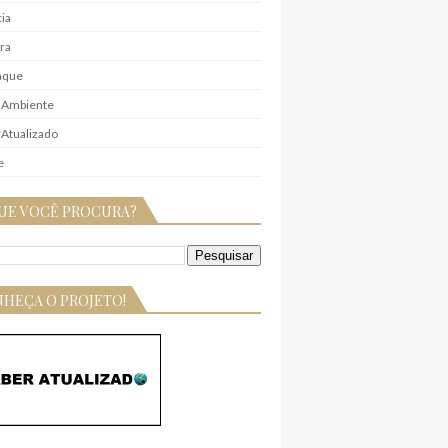
ia
ra
aque
 Ambiente
Atualizado
e
UE VOCÊ PROCURA?
HEÇA O PROJETO!