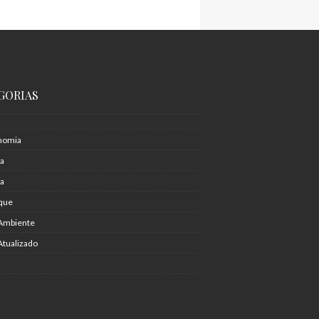
GORIAS
nomia
ia
ra
que
Ambiente
Atualizado