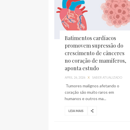
Batimentos cardíacos
promovem supressão do
crescimento de cânceres
no coração de mamíferos,
aponta estudo
APRIL 26, 2026
X
SABER ATUALIZADO
Tumores malignos afetando o
coração são muito raros em
humanos e outros ma...
LEIA MAIS