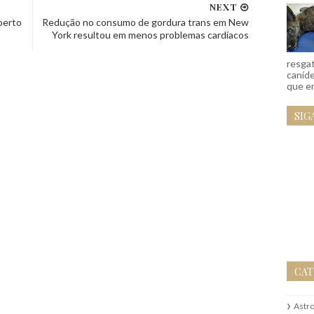
NEXT
berto
Redução no consumo de gordura trans em New
York resultou em menos problemas cardíacos
resgat
caníd
que em
SIG
CAT
Astr