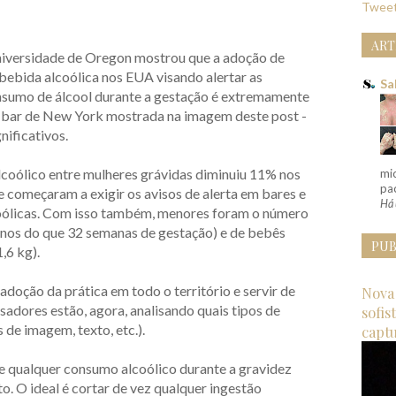
Tweet
ART
iversidade de Oregon mostrou que a adoção de
 bebida alcoólica nos EUA visando alertar as
Sa
nsumo de álcool durante a gestação é extremamente
 bar de New York mostrada na imagem deste post -
nificativos.
coólico entre mulheres grávidas diminuiu 11% nos
mi
pac
 começaram a exigir os avisos de alerta em bares e
Há 
coólicas. Com isso também, menores foram o número
nos do que 32 semanas de gestação) e de bebês
PUB
,6 kg).
doção da prática em todo o território e servir de
Nova 
sadores estão, agora, analisando quais tipos de
sofis
s de imagem, texto, etc.).
capt
e qualquer consumo alcoólico durante a gravidez
to. O ideal é cortar de vez qualquer ingestão