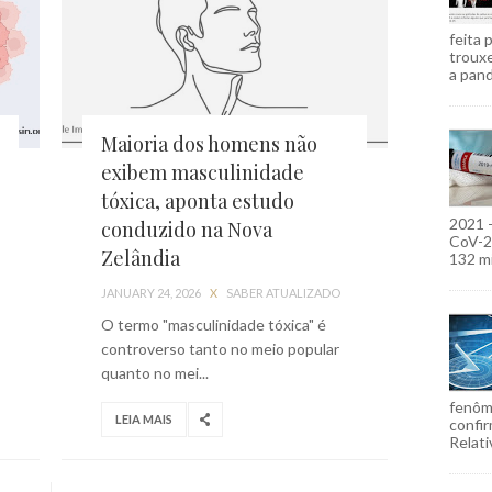
feita 
troux
a pand
Maioria dos homens não
exibem masculinidade
tóxica, aponta estudo
2021 
conduzido na Nova
CoV-2)
Zelândia
132 mi
JANUARY 24, 2026
X
SABER ATUALIZADO
O termo "masculinidade tóxica" é
controverso tanto no meio popular
quanto no mei...
fenôm
LEIA MAIS
confir
Relati