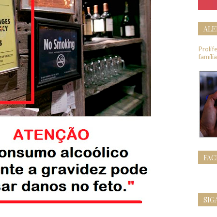
ALE
Proli
famíli
FA
SIG