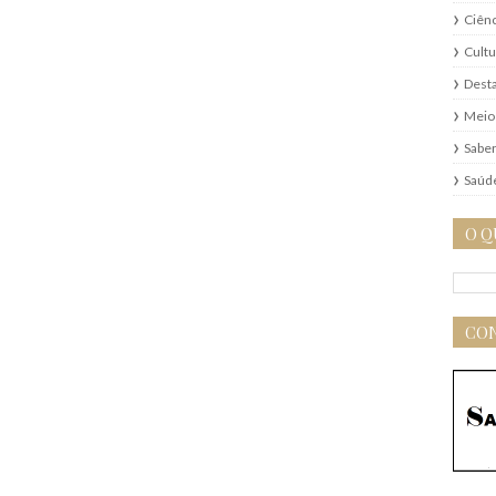
Ciênc
Cultu
Dest
Meio
Saber
Saúd
O Q
CON