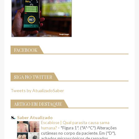
FACEBOOK
SIGA NO TWITTER
Tweets by AtualizadoSaber
ARTIGO EM DESTAQUE
Saber Atualizado
Escabiose | Qual parasita causa sarna
humana?
-
*Figura 1*. (*A*-*C*) Alterações
cutâneas no corpo da paciente. Em (*D*),
achados microscópicos de raspados