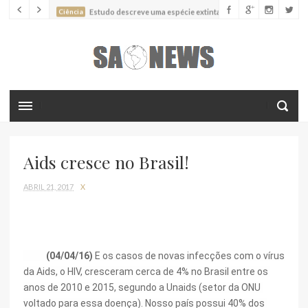
Ciência
Estudo descreve uma espécie extinta de polvo que pode
ter alcançado até 19 metros de comprimento
Ciência
Batimentos cardíacos promovem supressão do
crescimento de cânceres no coração de mamíferos, aponta estudo
Ciência
Estudo reportou o que parece ser a primeira "formiga
limpadora" conhecida
Ciência
Nova espécie descrita de aranha usa uma sofisticada
armadilha de teia para capturar formigas
Aids cresce no Brasil!
ABRIL 21, 2017
X
(04/04/16)
 E os casos de novas infecções com o vírus 
da Aids, o HIV, cresceram cerca de 4% no Brasil entre os 
anos de 2010 e 2015, segundo a Unaids (setor da ONU 
voltado para essa doença). Nosso país possui 40% dos 