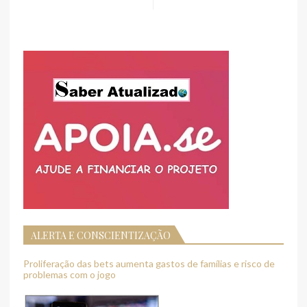
ALERTA E CONSCIENTIZAÇÃO
Proliferação das bets aumenta gastos de famílias e risco de
problemas com o jogo