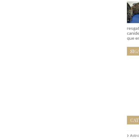
resgat
caníd
que em
SIG
CAT
Astr