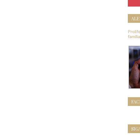
ALE
Proli
famíli
FA
SIG