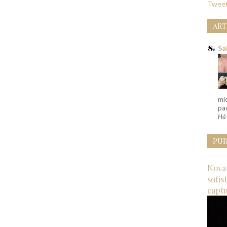
Tweet
ART
Sa
mi
pac
Há 
PUB
Nova 
sofis
capt