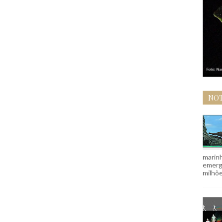
NOT
marinh
emergi
milhõe