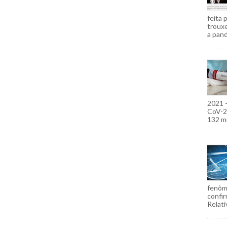
feita 
troux
a pand
2021 
CoV-2)
132 mi
fenôm
confir
Relati