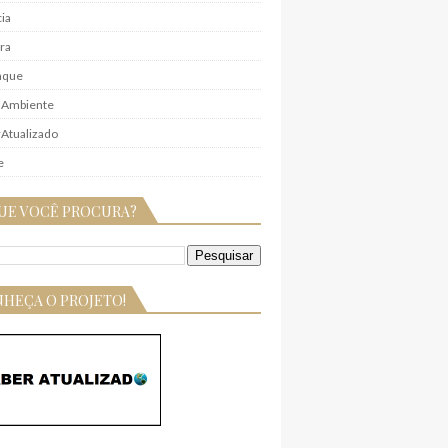
ia
ra
aque
 Ambiente
Atualizado
e
UE VOCÊ PROCURA?
HEÇA O PROJETO!