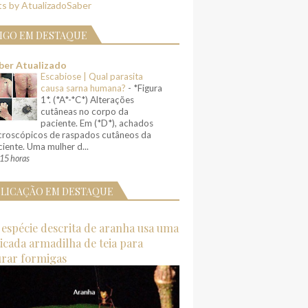
s by AtualizadoSaber
IGO EM DESTAQUE
ber Atualizado
Escabiose | Qual parasita
causa sarna humana?
-
*Figura
1*. (*A*-*C*) Alterações
cutâneas no corpo da
paciente. Em (*D*), achados
croscópicos de raspados cutâneos da
iente. Uma mulher d...
15 horas
LICAÇÃO EM DESTAQUE
espécie descrita de aranha usa uma
ticada armadilha de teia para
urar formigas