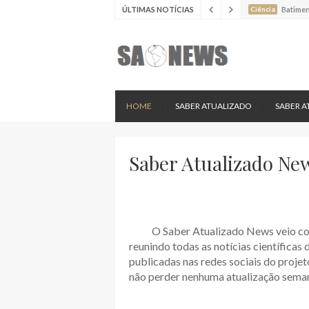
ÚLTIMAS NOTÍCIAS
Ciência
Batimen
Ciência
Estudo 
Ciência
Nova es
HOME
SABER ATUALIZADO
SABER A
Saber Atualizado Ne
O Saber Atualizado News veio co
reunindo todas as notícias científicas
publicadas nas redes sociais do projeto
não perder nenhuma atualização sema