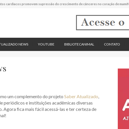
tos cardíacos promovem supressão do crescimento de cânceres no coração de mamíf
reportou o que parece ser a primeira "formiga limpadora" conhecida
pécie descrita de aranha usa uma sofisticada armadilha de teia para capturar formigas
TUALIZADO NEWS
YOUTUBE
BIBLIOTECANIMAL
CONTATO
ws
mo um complemento do projeto
Saber Atualizado
,
 de periódicos e instituições acadêmicas diversas
. Agora fica mais fácil acessá-las e ter certeza de
nal!