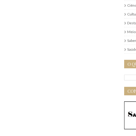
Ciênc
Cultu
Dest
Meio
Saber
Saúd
O Q
CON