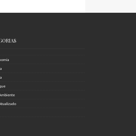
GORIAS
nomia
ia
ra
que
Ambiente
Atualizado