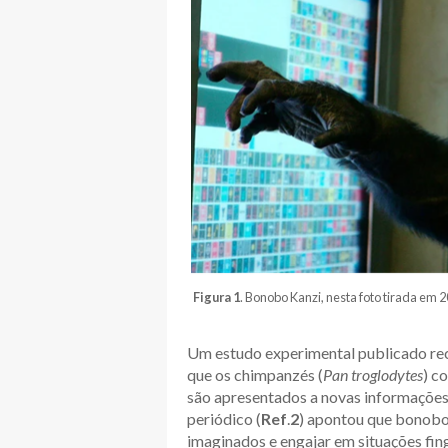
Figura 1
. Bonobo Kanzi, nesta foto tirada em 
Um estudo experimental publicado rec
que os chimpanzés (
Pan troglodytes
) c
são apresentados a novas informaçõe
periódico (
Ref
.
2
) apontou que bonobo
imaginados e engajar em situações fin