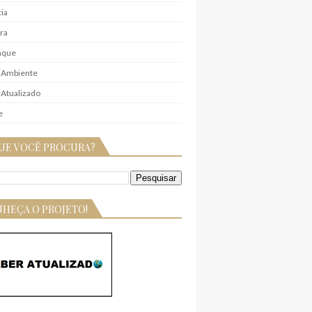
ia
ra
aque
 Ambiente
Atualizado
e
UE VOCÊ PROCURA?
HEÇA O PROJETO!