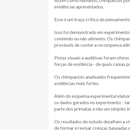
Assim como humanos, chimpanzés pod
evidências apresentados.
Esse é um traço crítico do pensamento 
Isso foi demonstrado em experimento
contendo ou não alimento. Os chimpan
prováveis de conter a recompensa ali
Pistas visuais e auditivas foram ofere
forças de evidência - de quais caixa
Os chimpanzés analisados frequenteme
evidências mais fortes.
Além do esquema experimental elabora
os dados gerados no experimento - t
parte dos primatas e não um simples in
Os resultados do estudo desafiam a vis
de formar e revisar crenças baseadas 