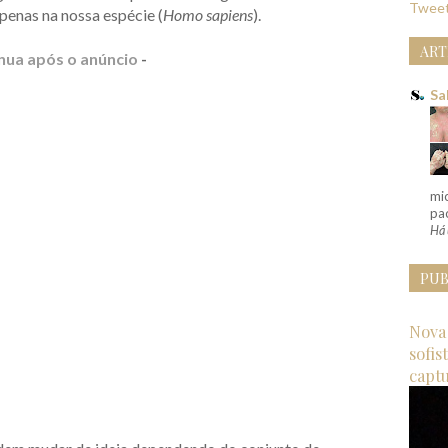
Tweet
enas na nossa espécie (
Homo sapiens
).
ART
nua após o anúncio
-
Sa
mi
pac
Há 
PUB
Nova 
sofis
capt