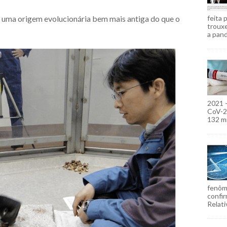
i uma origem evolucionária bem mais antiga do que o
feita 
troux
a pand
2021 
CoV-2)
132 mi
fenôm
confir
Relati