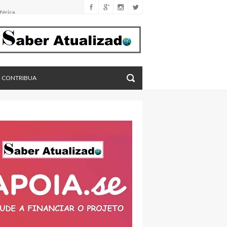
férica
imento
eros, aponta estudo
CONTRIBUA