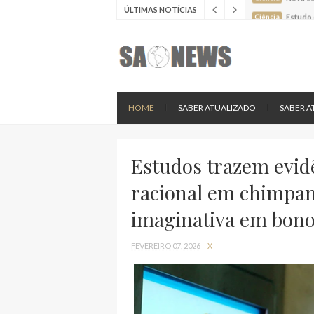
ÚLTIMAS NOTÍCIAS
Ciência
Estudo 
Ciência
Estudo 
Ciência
Batimen
Ciência
Estudo 
Ciência
Nova es
HOME
SABER ATUALIZADO
SABER A
Estudos trazem evid
racional em chimpan
imaginativa em bon
FEVEREIRO 07, 2026
X