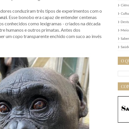
Ciênc
adores conduziram três tipos de experimentos com o
Cultu
nzi
. Esse bonobo era capaz de entender centenas
Dest
los conhecidos como lexigramas - criados na década
tre humanos e outros primatas. Antes dos
Meio
her um copo transparente enchido com suco ao invés
Saber
Saúd
O Q
CON