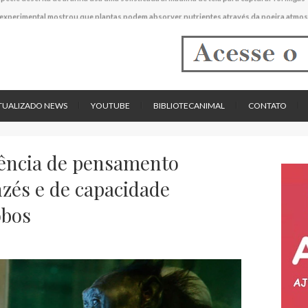
experimental mostrou que plantas podem absorver nutrientes através da poeira atmos
descreve uma espécie extinta de polvo que pode ter alcançado até 19 metros de compr
tos cardíacos promovem supressão do crescimento de cânceres no coração de mamíf
reportou o que parece ser a primeira "formiga limpadora" conhecida
pécie descrita de aranha usa uma sofisticada armadilha de teia para capturar formigas
TUALIZADO NEWS
YOUTUBE
BIBLIOTECANIMAL
CONTATO
ência de pensamento
zés e de capacidade
obos