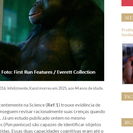
ALE
Proli
famíli
2016. Infelizmente, Kanzi morreu em 2025, aos 44 anos de idade.
FA
entemente na Science (
Ref
.
1
) trouxe evidência de
onseguem revisar racionalmente suas crenças quando
s. Já um estudo publicado ontem no mesmo
SIG
s (
Pan paniscus
) são capazes de identificar objetos
gidas. Essas duas capacidades cognitivas eram até o