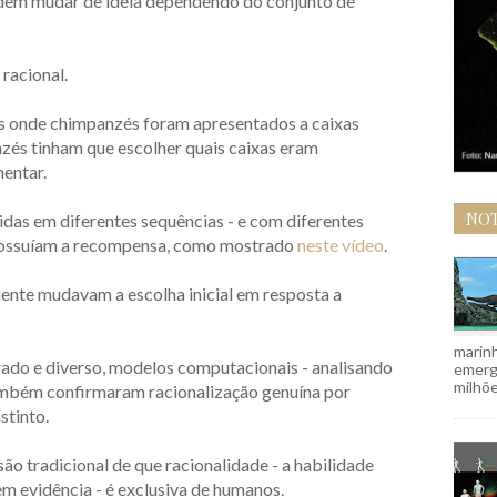
em mudar de ideia dependendo do conjunto de
racional.
s onde chimpanzés foram apresentados a caixas
zés tinham que escolher quais caixas eram
mentar.
NOT
cidas em diferentes sequências - e com diferentes
s possuíam a recompensa, como mostrado
neste vídeo
.
nte mudavam a escolha inicial em resposta a
marinh
do e diverso, modelos computacionais - analisando
emergi
milhõe
ambém confirmaram racionalização genuína por
stinto.
ão tradicional de que racionalidade - a habilidade
em evidência - é exclusiva de humanos.