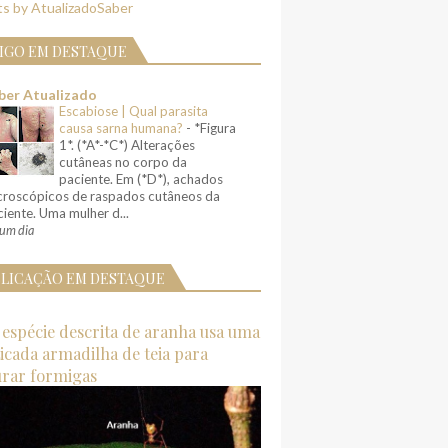
s by AtualizadoSaber
IGO EM DESTAQUE
ber Atualizado
Escabiose | Qual parasita
causa sarna humana?
-
*Figura
1*. (*A*-*C*) Alterações
cutâneas no corpo da
paciente. Em (*D*), achados
croscópicos de raspados cutâneos da
iente. Uma mulher d...
um dia
LICAÇÃO EM DESTAQUE
espécie descrita de aranha usa uma
ticada armadilha de teia para
urar formigas