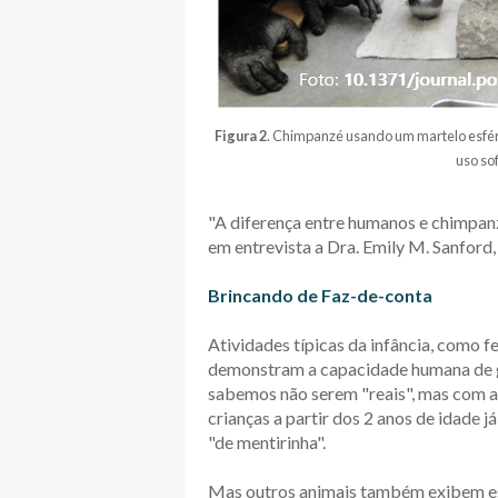
Figura 2
. Chimpanzé usando um martelo esfér
uso so
"A diferença entre humanos e chimpanz
em entrevista a Dra. Emily M. Sanford
Brincando de Faz-de-conta
Atividades típicas da infância, como f
demonstram a capacidade humana de g
sabemos não serem "reais", mas com a
crianças a partir dos 2 anos de idade
"de mentirinha".
Mas outros animais também exibem es