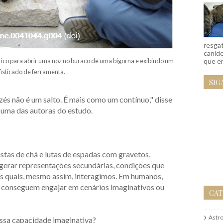
resgat
caníd
que em
ico para abrir uma noz no buraco de uma bigorna e exibindo um
fisticado de ferramenta.
SIG
és não é um salto. É mais como um contínuo," disse
, uma das autoras do estudo.
estas de chá e lutas de espadas com gravetos,
erar representações secundárias, condições que
s quais, mesmo assim, interagimos. Em humanos,
 já conseguem engajar em cenários imaginativos ou
CAT
Astr
sa capacidade imaginativa?