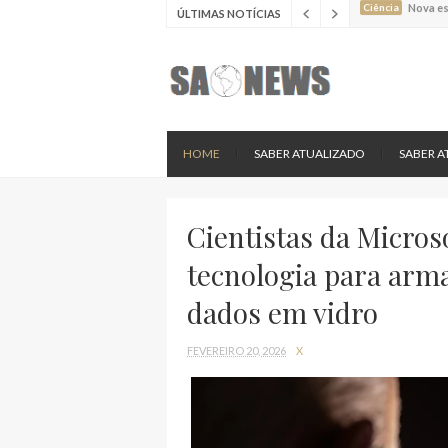
ÚLTIMAS NOTÍCIAS
Ciência
Estudo 
Ciência
Estudo 
Ciência
Batimen
Ciência
Estudo 
Ciência
Nova es
HOME
SABER ATUALIZADO
SABER A
Cientistas da Micro
tecnologia para arm
dados em vidro
FEVEREIRO 20, 2026
X