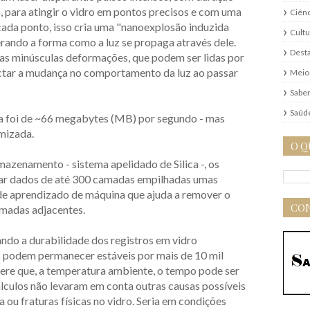
, para atingir o vidro em pontos precisos e com uma
Ciênc
cada ponto, isso cria uma "nanoexplosão induzida
Cultu
erando a forma como a luz se propaga através dele.
Dest
sas minúsculas deformações, que podem ser lidas por
ctar a mudança no comportamento da luz ao passar
Meio
Saber
Saúd
da foi de ~66 megabytes (MB) por segundo - mas
mizada.
O Q
azenamento - sistema apelidado de Silica -, os
ar dados de até 300 camadas empilhadas umas
de aprendizado de máquina que ajuda a remover o
CON
madas adjacentes.
ndo a durabilidade dos registros em vidro
podem permanecer estáveis por mais de 10 mil
gere que, a temperatura ambiente, o tempo pode ser
álculos não levaram em conta outras causas possíveis
ou fraturas físicas no vidro. Seria em condições