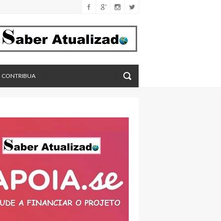
férica
imento
eros, aponta estudo
CONTRIBUA