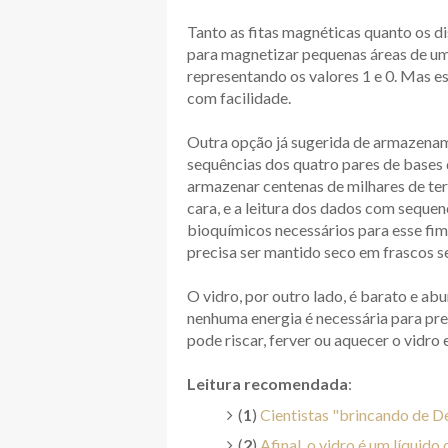
Tanto as fitas magnéticas quanto os d
para magnetizar pequenas áreas de uma
representando os valores 1 e 0. Mas 
com facilidade.
Outra opção já sugerida de armazenam
sequências dos quatro pares de bases
armazenar centenas de milhares de te
cara, e a leitura dos dados com seque
bioquímicos necessários para esse fim
precisa ser mantido seco em frascos se
O vidro, por outro lado, é barato e a
nenhuma energia é necessária para pre
pode riscar, ferver ou aquecer o vidro
Leitura recomendada
:
(
1
)
Cientistas "brincando de De
(
2
)
Afinal, o vidro é um líquido