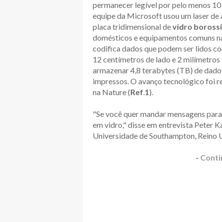
permanecer legível por pelo menos 10
equipe da Microsoft usou um laser de
placa tridimensional de
vidro borossi
domésticos e equipamentos comuns na
codifica dados que podem ser lidos c
12 centímetros de lado e 2 milímetros 
armazenar 4,8 terabytes (TB) de dados,
impressos. O avanço tecnológico foi 
na Nature (
Ref
.
1
).
"Se você quer mandar mensagens para 
em vidro," disse em entrevista Peter 
Universidade de Southampton, Reino 
-
Conti