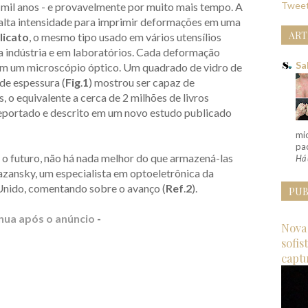
Tweet
 mil anos - e provavelmente por muito mais tempo. A
 alta intensidade para imprimir deformações em uma
ART
licato
, o mesmo tipo usado em vários utensílios
 indústria e em laboratórios. Cada deformação
Sa
om um microscópio óptico. Um quadrado de vidro de
de espessura (
Fig
.
1
) mostrou ser capaz de
 o equivalente a cerca de 2 milhões de livros
reportado e descrito em um novo estudo publicado
mi
pac
o futuro, não há nada melhor do que armazená-las
Há 
Kazansky, um especialista em optoeletrônica da
Unido, comentando sobre o avanço (
Ref
.
2
).
PUB
nua após o anúncio
-
Nova 
sofis
capt