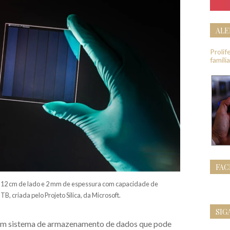
ALE
Proli
famíli
FA
 12 cm de lado e 2 mm de espessura com capacidade de
, criada pelo Projeto Silica, da Microsoft.
SIG
um sistema de armazenamento de dados que pode