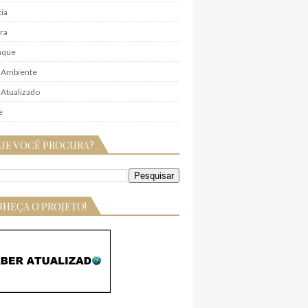
ia
ra
aque
 Ambiente
Atualizado
e
UE VOCÊ PROCURA?
HEÇA O PROJETO!