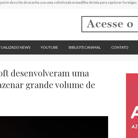
experimental mostrou que plantas podem absorver nutrientes através da poeira atmos
descreve uma espécie extinta de polvo que pode ter alcançado até 19 metros de compr
tos cardíacos promovem supressão do crescimento de cânceres no coração de mamíf
reportou o que parece ser a primeira "formiga limpadora" conhecida
pécie descrita de aranha usa uma sofisticada armadilha de teia para capturar formigas
TUALIZADO NEWS
YOUTUBE
BIBLIOTECANIMAL
CONTATO
soft desenvolveram uma
azenar grande volume de