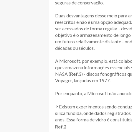
seguras de conservação.
Duas desvantagens desse meio para a
reescritos e não é uma opção adequa
ser acessados de forma regular - devid
objetivo é o armazenamento de longo 
um futuro relativamente distante - o
décadas ou séculos.
A Microsoft, por exemplo, está colab
que armazena informações essenciais s
NASA (
Ref
.
3
) - discos fonográficos 
Voyager, lançadas em 1977.
Por enquanto, a Microsoft não anuncio
>
Existem experimentos sendo conduz
sílica fundida, onde dados registrado
anos. Essa forma de vidro é constituída
Ref
.
2