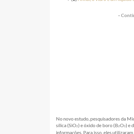
-
Conti
No novo estudo, pesquisadores da Micr
sílica (SiO
) e óxido de boro (B
O
) e
2
2
3
informações. Para isso, eles utilizara