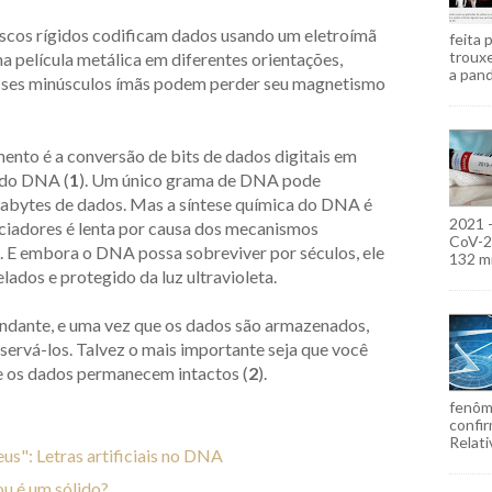
iscos rígidos codificam dados usando um eletroímã
feita 
troux
 película metálica em diferentes orientações,
a pand
esses minúsculos ímãs podem perder seu magnetismo
ento é a conversão de bits de dados digitais em
 do DNA (
1
). Um único grama de DNA pode
rabytes de dados. Mas a síntese química do DNA é
2021 
nciadores é lenta por causa dos mecanismos
CoV-2)
. E embora o DNA possa sobreviver por séculos, ele
132 mi
lados e protegido da luz ultravioleta.
bundante, e uma vez que os dados são armazenados,
servá-los. Talvez o mais importante seja que você
 e os dados permanecem intactos (
2
).
fenôm
confir
Relati
us": Letras artificiais no DNA
 ou é um sólido?