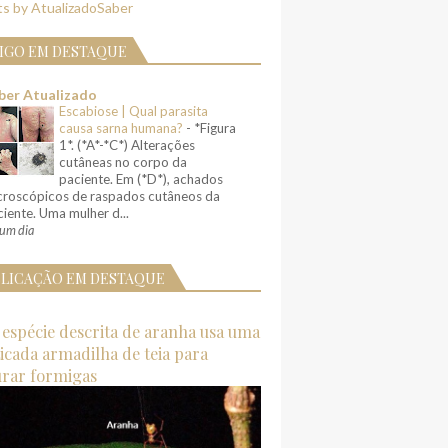
s by AtualizadoSaber
IGO EM DESTAQUE
ber Atualizado
Escabiose | Qual parasita
causa sarna humana?
-
*Figura
1*. (*A*-*C*) Alterações
cutâneas no corpo da
paciente. Em (*D*), achados
croscópicos de raspados cutâneos da
iente. Uma mulher d...
um dia
LICAÇÃO EM DESTAQUE
espécie descrita de aranha usa uma
ticada armadilha de teia para
urar formigas