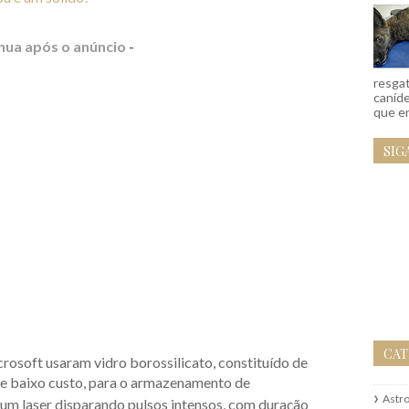
nua após o anúncio
-
resgat
caníd
que em
SIG
CAT
osoft usaram vidro borossilicato, constituído de
 de baixo custo, para o armazenamento de
Astr
m um laser disparando pulsos intensos, com duração