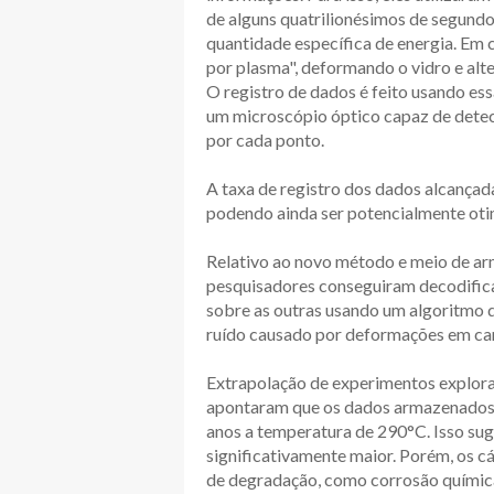
de alguns quatrilionésimos de segundo
quantidade específica de energia. Em 
por plasma", deformando o vidro e alt
O registro de dados é feito usando es
um microscópio óptico capaz de dete
por cada ponto.
A taxa de registro dos dados alcança
podendo ainda ser potencialmente oti
Relativo ao novo método e meio de arm
pesquisadores conseguiram decodific
sobre as outras usando um algoritmo 
ruído causado por deformações em ca
Extrapolação de experimentos explora
apontaram que os dados armazenados 
anos a temperatura de 290°C. Isso su
significativamente maior. Porém, os c
de degradação, como corrosão química 