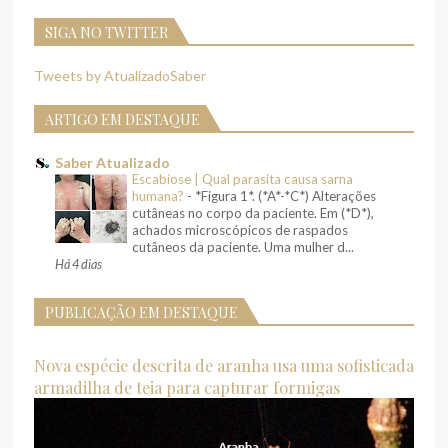
SIGA NO TWITTER
Tweets by AtualizadoSaber
ARTIGO EM DESTAQUE
Saber Atualizado
Escabiose | Qual parasita causa sarna
humana?
-
*Figura 1*. (*A*-*C*) Alterações
cutâneas no corpo da paciente. Em (*D*),
achados microscópicos de raspados
cutâneos da paciente. Uma mulher d...
Há 4 dias
PUBLICAÇÃO EM DESTAQUE
Nova espécie descrita de aranha usa uma sofisticada
armadilha de teia para capturar formigas