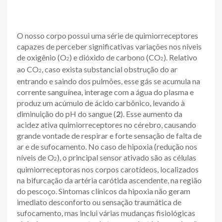
O nosso corpo possui uma série de quimiorreceptores
capazes de perceber significativas variações nos níveis
de oxigênio (O
) e dióxido de carbono (CO
). Relativo
2
2
ao CO
, caso exista substancial obstrução do ar
2
entrando e saindo dos pulmões, esse gás se acumula na
corrente sanguínea, interage com a água do plasma e
produz um acúmulo de ácido carbônico, levando à
diminuição do pH do sangue (
2
). Esse aumento da
acidez ativa quimiorreceptores no cérebro, causando
grande vontade de respirar e forte sensação de falta de
ar e de sufocamento. No caso de hipoxia (redução nos
níveis de O
), o principal sensor ativado são as células
2
quimiorreceptoras nos corpos carotídeos, localizados
na bifurcação da artéria carótida ascendente, na região
do pescoço. Sintomas clínicos da hipoxia não geram
imediato desconforto ou sensação traumática de
sufocamento, mas inclui várias mudanças fisiológicas