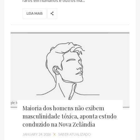
raros em humanos e outros ma...
LEIA MAIS
Maioria dos homens não exibem
masculinidade tóxica, aponta estudo
conduzido na Nova Zelândia
JANUARY 24, 2026
X
SABER ATUALIZADO