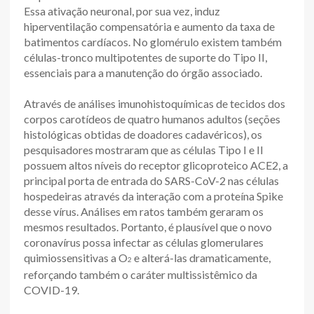
Essa ativação neuronal, por sua vez, induz
hiperventilação compensatória e aumento da taxa de
batimentos cardíacos. No glomérulo existem também
células-tronco multipotentes de suporte do Tipo II,
essenciais para a manutenção do órgão associado.
Através de análises imunohistoquímicas de tecidos dos
corpos carotídeos de quatro humanos adultos (seções
histológicas obtidas de doadores cadavéricos), os
pesquisadores mostraram que as células Tipo I e II
possuem altos níveis do receptor glicoproteico ACE2, a
principal porta de entrada do SARS-CoV-2 nas células
hospedeiras através da interação com a proteína Spike
desse vírus. Análises em ratos também geraram os
mesmos resultados. Portanto, é plausível que o novo
coronavírus possa infectar as células glomerulares
quimiossensitivas a O
e alterá-las dramaticamente,
2
reforçando também o caráter multissistêmico da
COVID-19.