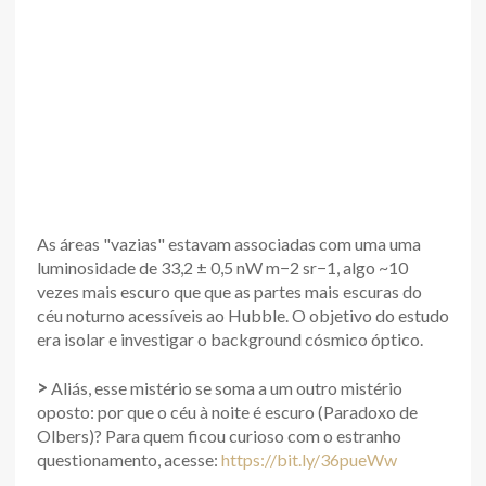
As áreas "vazias" estavam associadas com uma uma
luminosidade de 33,2 ± 0,5 nW m−2 sr−1, algo ~10
vezes mais escuro que que as partes mais escuras do
céu noturno acessíveis ao Hubble. O objetivo do estudo
era isolar e investigar o background cósmico óptico.
>
Aliás, esse mistério se soma a um outro mistério
oposto: por que o céu à noite é escuro (Paradoxo de
Olbers)? Para quem ficou curioso com o estranho
questionamento, acesse:
https://bit.ly/36pueWw