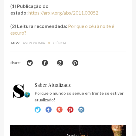
(
1
)
Publicação do
estudo:
https://arxiv.org/abs/2011.03052
(
2
)
Leitura recomendada:
Por que o céu à noite é
escuro?
TAGS:
ASTRONOMIA
X
CIÊNCIA
Share:
Saber Atualizado
Porque o mundo só segue em frente se estiver
atualizado!