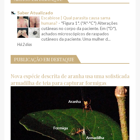
Saber Atualizado
Escabiose | Qual parasita causa sarna
humana?
-
*Figura 1*. (*A*-*C*) Alterações
cutâneas no corpo da paciente. Em (*D*),
achados microscópicos de raspados
cutâneos da paciente. Uma mulher d...
Há 2 dias
PUBLICAÇÃO EM DESTAQUE
Nova espécie descrita de aranha usa uma sofisticada
armadilha de teia para capturar formigas