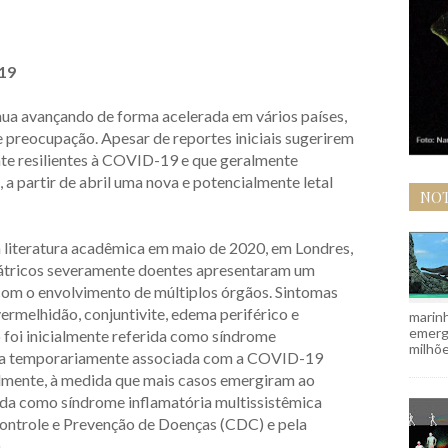
19
a avançando de forma acelerada em vários países,
 preocupação. Apesar de reportes iniciais sugerirem
nte resilientes à COVID-19 e que geralmente
a partir de abril uma nova e potencialmente letal
NOT
a literatura acadêmica em maio de 2020, em Londres,
iátricos severamente doentes apresentaram um
com o envolvimento de múltiplos órgãos. Sintomas
ermelhidão, conjuntivite, edema periférico e
marinh
emergi
o foi inicialmente referida como síndrome
milhõe
rica temporariamente associada com a COVID-19
almente, à medida que mais casos emergiram ao
da como síndrome inflamatória multissistêmica
Controle e Prevenção de Doenças (CDC) e pela
.