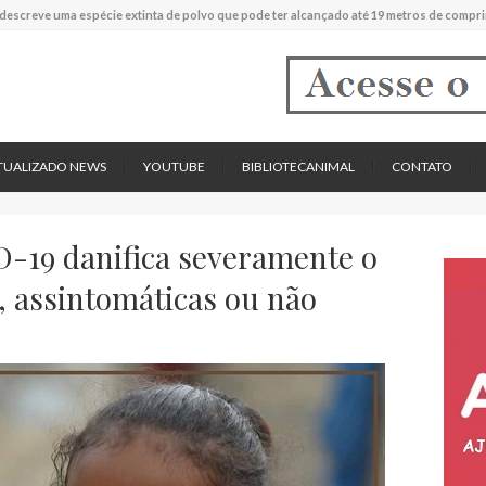
tos cardíacos promovem supressão do crescimento de cânceres no coração de mamíf
reportou o que parece ser a primeira "formiga limpadora" conhecida
pécie descrita de aranha usa uma sofisticada armadilha de teia para capturar formigas
TUALIZADO NEWS
YOUTUBE
BIBLIOTECANIMAL
CONTATO
-19 danifica severamente o
, assintomáticas ou não