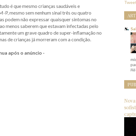
Tweet
tudo é que mesmo crianças saudáveis e
M-P, mesmo sem nenhum sinal três ou quatro
ART
nças podem não expressar quaisquer sintomas no
m ao menos saberem que estavam infectadas pelo
Sa
amente um grave quadro de super-inflamação no
nas de crianças já morreram com a condição.
nua após o anúncio -
mi
pac
Há 
PUB
Nova 
sofis
capt