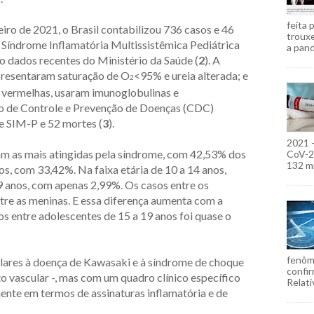
feita 
eiro de 2021, o Brasil contabilizou 736 casos e 46
troux
a Síndrome Inflamatória Multissistêmica Pediátrica
a pand
o dados recentes do Ministério da Saúde (
2
). A
apresentaram saturação de O
<95% e ureia alterada; e
2
vermelhas, usaram imunoglobulinas e
ro de Controle e Prevenção de Doenças (CDC)
e SIM-P e 52 mortes (
3
).
2021 
oram as mais atingidas pela síndrome, com 42,53% dos
CoV-2)
132 mi
nos, com 33,42%. Na faixa etária de 10 a 14 anos,
9 anos, com apenas 2,99%. Os casos entre os
tre as meninas. E essa diferença aumenta com a
os entre adolescentes de 15 a 19 anos foi quase o
fenôm
ilares à doença de Kawasaki e à síndrome de choque
confir
o vascular -, mas com um quadro clínico específico
Relati
mente em termos de assinaturas inflamatória e de