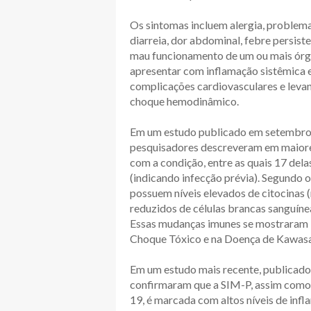
Os sintomas incluem alergia, problema
diarreia, dor abdominal, febre persist
mau funcionamento de um ou mais órg
apresentar com inflamação sistêmica e
complicações cardiovasculares e levan
choque hemodinâmico.
Em um estudo publicado em setembro
pesquisadores descreveram em maiores
com a condição, entre as quais 17 de
(indicando infecção prévia). Segundo 
possuem níveis elevados de citocinas (
reduzidos de células brancas sanguínea
Essas mudanças imunes se mostraram 
Choque Tóxico e na Doença de Kawasa
Em um estudo mais recente, publicado
confirmaram que a SIM-P, assim como
19, é marcada com altos níveis de infl