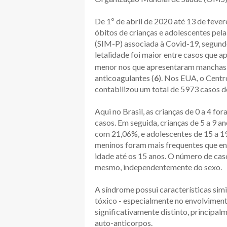
De 1º de abril de 2020 até 13 de fever
óbitos de crianças e adolescentes pel
(SIM-P) associada à Covid-19, segund
letalidade foi maior entre casos que 
menor nos que apresentaram manchas 
anticoagulantes (
6
). Nos EUA, o Cent
contabilizou um total de 5973 casos d
Aqui no Brasil, as crianças de 0 a 4 f
casos. Em seguida, crianças de 5 a 9 a
com 21,06%, e adolescentes de 15 a 1
meninos foram mais frequentes que en
idade até os 15 anos. O número de cas
mesmo, independentemente do sexo.
A síndrome possui características sim
tóxico - especialmente no envolviment
significativamente distinto, principal
auto-anticorpos.