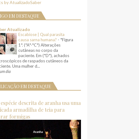
s by AtualizadoSaber
IGO EM DESTAQUE
ber Atualizado
Escabiose | Qual parasita
causa sarna humana?
-
*Figura
1*. (*A*-*C*) Alterações
cutâneas no corpo da
paciente. Em (*D*), achados
croscópicos de raspados cutâneos da
iente. Uma mulher d...
um dia
LICAÇÃO EM DESTAQUE
espécie descrita de aranha usa uma
ticada armadilha de teia para
urar formigas