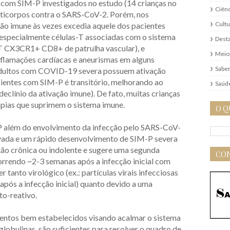
 com SIM-P investigados no estudo (14 crianças no
Ciênc
anticorpos contra o SARS-CoV-2. Porém, nos
Cultu
ão imune às vezes excedia aquele dos pacientes
 especialmente células-T associadas com o sistema
Dest
-T CX3CR1+ CD8+ de patrulha vascular), e
Meio
nflamações cardíacas e aneurismas em alguns
Saber
 adultos com COVID-19 severa possuem ativação
cientes com SIM-P é transitório, melhorando ao
Saúd
clínio da ativação imune). De fato, muitas crianças
ias que suprimem o sistema imune.
O Q
-P além do envolvimento da infecção pelo SARS-CoV-
rvada e um rápido desenvolvimento de SIM-P severa
ção crônica ou indolente e sugere uma segunda
CON
correndo ~2-3 semanas após a infecção inicial com
tanto virológico (ex.: partículas virais infecciosas
pós a infecção inicial) quanto devido a uma
to-reativo.
entos bem estabelecidos visando acalmar o sistema
lobulinas, são suficientes para resolver o quadro de