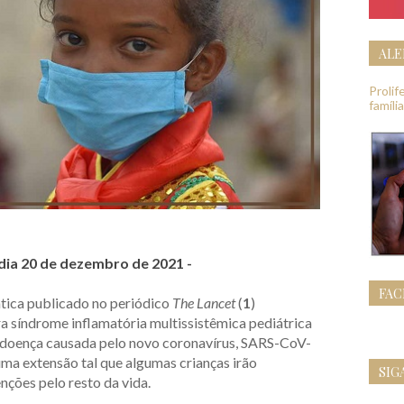
ALE
Proli
famíli
 dia 20 de dezembro de 2021 -
FA
tica publicado no periódico
The Lancet
(
1
)
ara síndrome inflamatória multissistêmica pediátrica
doença causada pelo novo coronavírus, SARS-CoV-
uma extensão tal que algumas crianças irão
SIG
nções pelo resto da vida.