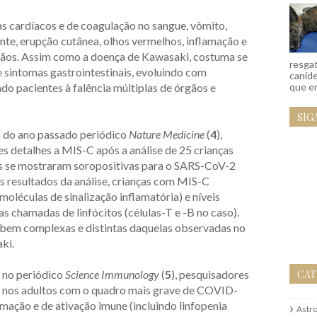
s cardíacos e de coagulação no sangue, vômito,
ente, erupção cutânea, olhos vermelhos, inflamação e
ãos. Assim como a doença de Kawasaki, costuma se
resgat
 sintomas gastrointestinais, evoluindo com
caníd
que em
do pacientes à falência múltiplas de órgãos e
SIG
 do ano passado periódico
Nature Medicine
(
4
),
 detalhes a MIS-C após a análise de 25 crianças
las se mostraram soropositivas para o SARS-CoV-2
os resultados da análise, crianças com MIS-C
moléculas de sinalização inflamatória) e níveis
s chamadas de linfócitos (células-T e -B no caso).
bem complexas e distintas daquelas observadas no
ki.
CAT
 no periódico
Science Immunology
(
5
), pesquisadores
 nos adultos com o quadro mais grave de COVID-
amação e de ativação imune (incluindo linfopenia
Astr