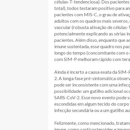
células-T-tendenciosa). Dos pacientes
total), todos testaram positivo para 
pacientes com MIS-C, o grau de ativaç
adultos com os quadros mais severos,
vascular (robusta ativação de células
potencialmente explicando as sérias i
pacientes. Além disso, enquanto que
imune sustentada, esse quadro nos pa
longo do tempo (concomitante com o de
com SIM-P melhoram rápido com terap
Ainda é incerto a causa exata da SIM
2. A longa fase pré-sintomática obse
pode ser inconsistente com uma infec
possibilidade: um gatilho adicional o
SARS-CoV-2. Esse novo evento pode ser 
escondidas em algum tecido do corpo a
infecção secundária ou a um gatilho au
Felizmente, como mencionado, tratam
imune, como corticosteroides e imunog