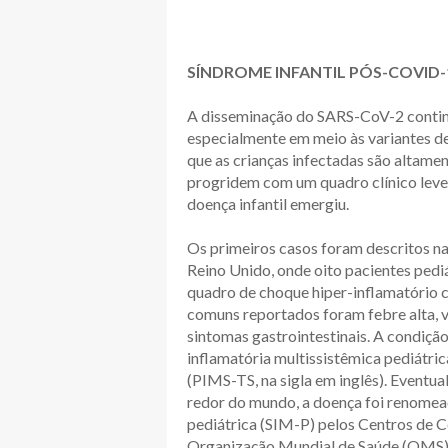
SÍNDROME INFANTIL PÓS-COVID-
A disseminação do SARS-CoV-2 continu
especialmente em meio às variantes de
que as crianças infectadas são altame
progridem com um quadro clínico leve, 
doença infantil emergiu.
Os primeiros casos foram descritos n
Reino Unido, onde oito pacientes ped
quadro de choque hiper-inflamatório 
comuns reportados foram febre alta, v
sintomas gastrointestinais. A condiçã
inflamatória multissistêmica pediát
(PIMS-TS, na sigla em inglês). Eventu
redor do mundo, a doença foi renomea
pediátrica (SIM-P) pelos Centros de 
Organização Mundial de Saúde (OMS)