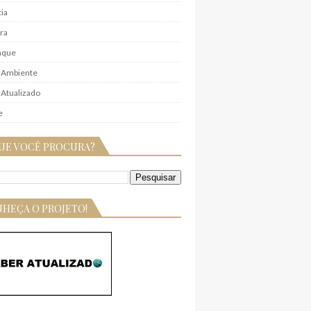
ia
ra
aque
 Ambiente
Atualizado
e
UE VOCÊ PROCURA?
HEÇA O PROJETO!