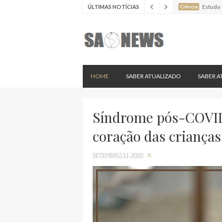
ÚLTIMAS NOTÍCIAS
Ciência
Batimen
Ciência
Estudo 
Ciência
Nova es
HOME
SABER ATUALIZADO
SABER A
Síndrome pós-COVID
coração das crianças
SETEMBRO 11, 2020
X