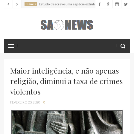
Ciência
Estudo descreve uma espécie extinta de polvo que pode
ter alcançado até 19 metros de comprimento
Ciência
Batimentos cardíacos promovem supressão do
crescimento de cânceres no coração de mamíferos, aponta estudo
Ciência
Estudo reportou o que parece ser a primeira "formiga
limpadora" conhecida
Ciência
Nova espécie descrita de aranha usa uma sofisticada
armadilha de teia para capturar formigas
Maior inteligência, e não apenas
religião, diminui a taxa de crimes
violentos
FEVEREIRO 20, 2020
X