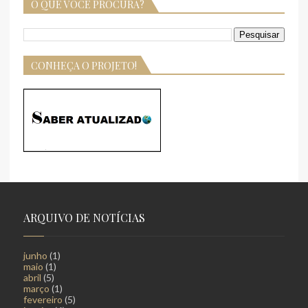
O QUE VOCÊ PROCURA?
CONHEÇA O PROJETO!
ARQUIVO DE NOTÍCIAS
junho
(1)
maio
(1)
abril
(5)
março
(1)
fevereiro
(5)