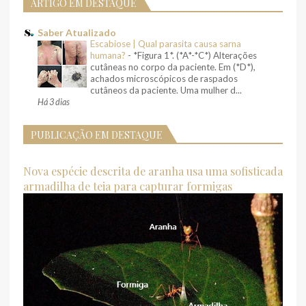
ARTIGO EM DESTAQUE
Saber Atualizado
Escabiose | Qual parasita causa sarna
humana?
-
*Figura 1*. (*A*-*C*) Alterações
cutâneas no corpo da paciente. Em (*D*),
achados microscópicos de raspados
cutâneos da paciente. Uma mulher d...
Há 3 dias
PUBLICAÇÃO EM DESTAQUE
Nova espécie descrita de aranha usa uma sofisticada
armadilha de teia para capturar formigas