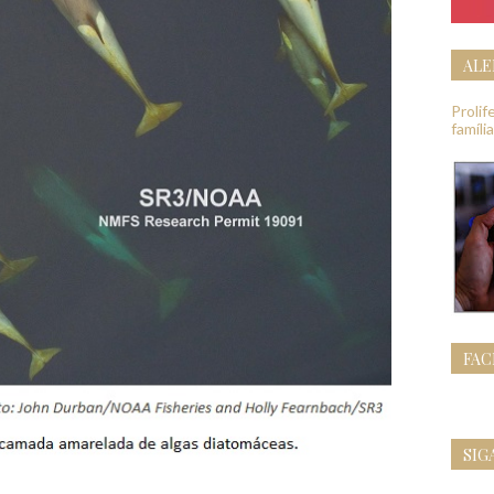
ALE
Proli
famíli
FA
SIG