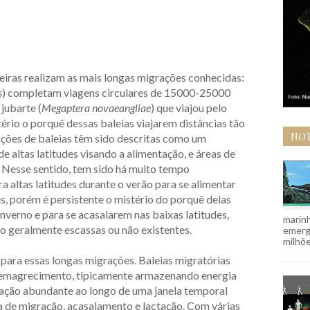
eiras realizam as mais longas migrações conhecidas:
s
) completam viagens circulares de 15000-25000
jubarte (
Megaptera novaeangliae
) que viajou pelo
rio o porquê dessas baleias viajarem distâncias tão
NOT
ações de baleias têm sido descritas como um
e altas latitudes visando a alimentação, e áreas de
. Nesse sentido, tem sido há muito tempo
 altas latitudes durante o verão para se alimentar
, porém é persistente o mistério do porquê delas
nverno e para se acasalarem nas baixas latitudes,
marinh
o geralmente escassas ou não existentes.
emergi
milhõe
o para essas longas migrações. Baleias migratórias
 emagrecimento, tipicamente armazenando energia
ntação abundante ao longo de uma janela temporal
da de migração, acasalamento e lactação. Com várias