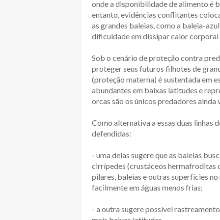
onde a disponibilidade de alimento é b
entanto, evidências conflitantes colo
as grandes baleias, como a baleia-azul
dificuldade em dissipar calor corporal
Sob o cenário de proteção contra pre
proteger seus futuros filhotes de gra
(proteção materna) é sustentada em e
abundantes em baixas latitudes e repre
orcas são os únicos predadores ainda v
Como alternativa a essas duas linhas 
defendidas:
- uma delas sugere que as baleias bus
cirrípedes (crustáceos hermafroditas 
pilares, baleias e outras superfícies n
facilmente em águas menos frias;
- a outra sugere possível rastreament
mais baixas latitudes.