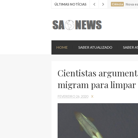
ÚLTIMAS NOTÍCIAS
Ciência
Estudo 
Ciência
Estudo 
Ciência
Batimen
Ciência
Estudo 
Ciência
Nova es
HOME
SABER ATUALIZADO
SABER A
Cientistas argument
migram para limpar 
FEVEREIRO 26, 2020
X