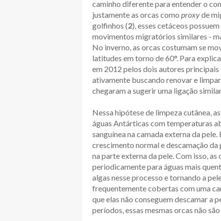
caminho diferente para entender o co
justamente as orcas como
proxy
de mi
golfinhos (
2
), esses cetáceos possuem
movimentos migratórios similares - ma
No inverno, as orcas costumam se move
latitudes em torno de 60°. Para expli
em 2012 pelos dois autores principais
ativamente buscando renovar e limpar
chegaram a sugerir uma ligação similar
Nessa hipótese de limpeza cutânea, a
águas Antárticas com temperaturas aba
sanguínea na camada externa da pele. E
crescimento normal e descamação da 
na parte externa da pele. Com isso, a
periodicamente para águas mais quent
algas nesse processo e tornando a pele
frequentemente cobertas com uma cama
que elas não conseguem descamar a pe
períodos, essas mesmas orcas não são 