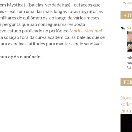
Tweet
em Mysticeti (baleias-verdadeiras) - cetáceos que
es - realizam uma das mais longas rotas migratórias
ART
ilhares de quilômetros, ao longo de vários meses,
 a pergunta que não consegue uma resposta
Sa
novo estudo publicado no periódico
Marine Mammal
 solução fora da curva acadêmica: as baleias que se
ra as baixas latitudes para manter a pele saudável.
nua após o anúncio -
mi
pac
Há 
PUB
Nova 
sofis
capt