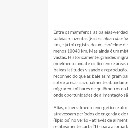
Entre os mamíferos, as baleias-verdad
baleias-cinzentas (
Eschrichtius robustu
km, e já foi registrado um espécime de 
menos 18840 km. Mas ainda é um misté
vastas. Historicamente, grandes migr
movimento anual e cíclico entre áreas d
baixas latitudes visando a reprodução
reconhecido que as baleias migram para
sobre presas sazonalmente abundantes
migrarem milhares de quilômetros no i
onde oportunidades de alimentação sã
Aliás, o investimento energético é alt
atravessam períodos de engorda e de
(lipídios) no verão - através de alime
relativamente curta (
1
) - para a jorna