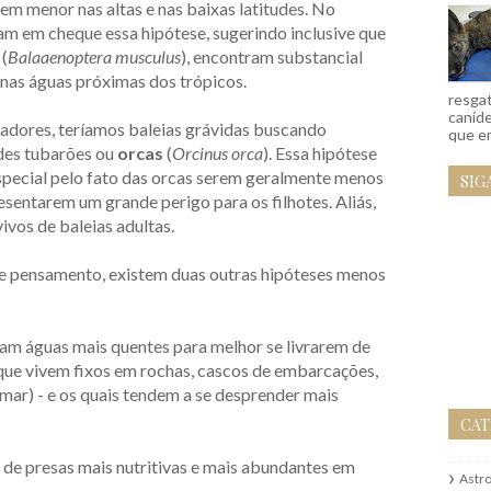
em menor nas altas e nas baixas latitudes. No
cam em cheque essa hipótese, sugerindo inclusive que
 (
Balaaenoptera musculus
), encontram substancial
 nas águas próximas dos trópicos.
resgat
caníd
dadores, teríamos baleias grávidas buscando
que em
ndes tubarões ou
orcas
(
Orcinus orca
). Essa hipótese
special pelo fato das orcas serem geralmente menos
SIG
sentarem um grande perigo para os filhotes. Aliás,
ivos de baleias adultas.
de pensamento, existem duas outras hipóteses menos
cam águas mais quentes para melhor se livrarem de
que vivem fixos em rochas, cascos de embarcações,
o mar) - e os quais tendem a se desprender mais
CAT
o de presas mais nutritivas e mais abundantes em
Astr