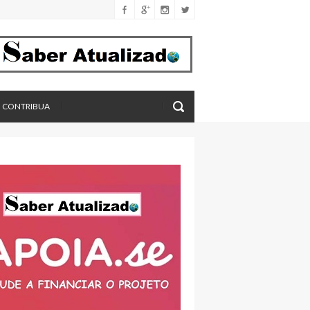
férica
imento
eros, aponta estudo
CONTRIBUA