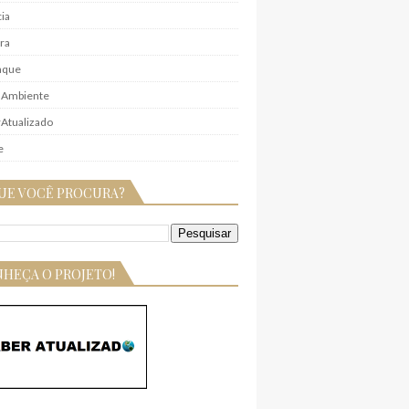
ia
ra
aque
 Ambiente
Atualizado
e
UE VOCÊ PROCURA?
HEÇA O PROJETO!