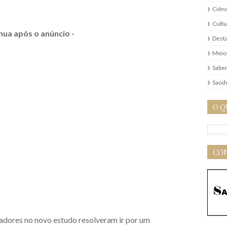
Ciênc
Cultu
nua após o anúncio -
Dest
Meio
Saber
Saúd
O Q
CON
sadores no novo estudo resolveram ir por um