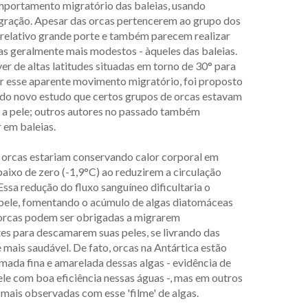
mportamento migratório das baleias, usando
gração. Apesar das orcas pertencerem ao grupo dos
 relativo grande porte e também parecem realizar
s geralmente mais modestos - àqueles das baleias.
r de altas latitudes situadas em torno de 30° para
car esse aparente movimento migratório, foi proposto
 do novo estudo que certos grupos de orcas estavam
 a pele; outros autores no passado também
 em baleias.
s orcas estariam conservando calor corporal em
ixo de zero (-1,9°C) ao reduzirem a circulação
ssa redução do fluxo sanguíneo dificultaria o
pele, fomentando o acúmulo de algas diatomáceas
s orcas podem ser obrigadas a migrarem
es para descamarem suas peles, se livrando das
 mais saudável. De fato, orcas na Antártica estão
da fina e amarelada dessas algas - evidência de
le com boa eficiência nessas águas -, mas em outros
mais observadas com esse 'filme' de algas.