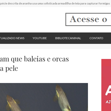
experimental mostrou que plantas podem absorver nutrientes através da poeira atmos
descreve uma espécie extinta de polvo que pode ter alcançado até 19 metros de compr
tos cardíacos promovem supressão do crescimento de cânceres no coração de mamíf
reportou o que parece ser a primeira "formiga limpadora" conhecida
pécie descrita de aranha usa uma sofisticada armadilha de teia para capturar formigas
TUALIZADO NEWS
YOUTUBE
BIBLIOTECANIMAL
CONTATO
am que baleias e orcas
a pele