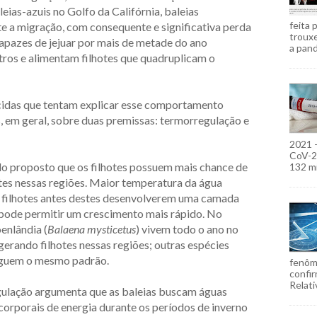
eias-azuis no Golfo da Califórnia, baleias
feita 
te a migração, com consequente e significativa perda
troux
capazes de jejuar por mais de metade do ano
a pand
ros e alimentam filhotes que quadruplicam o
cidas que tentam explicar esse comportamento
 em geral, sobre duas premissas: termorregulação e
2021 
CoV-2)
do proposto que os filhotes possuem mais chance de
132 mi
tes nessas regiões. Maior temperatura da água
s filhotes antes destes desenvolverem uma camada
z pode permitir um crescimento mais rápido. No
enlândia (
Balaena mysticetus
) vivem todo o ano no
gerando filhotes nessas regiões; outras espécies
guem o mesmo padrão.
fenôm
confir
Relati
ulação argumenta que as baleias buscam águas
orporais de energia durante os períodos de inverno