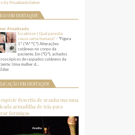
s by AtualizadoSaber
IGO EM DESTAQUE
ber Atualizado
Escabiose | Qual parasita
causa sarna humana?
-
*Figura
1*. (*A*-*C*) Alterações
cutâneas no corpo da
paciente. Em (*D*), achados
croscópicos de raspados cutâneos da
iente. Uma mulher d...
3 dias
LICAÇÃO EM DESTAQUE
espécie descrita de aranha usa uma
ticada armadilha de teia para
urar formigas