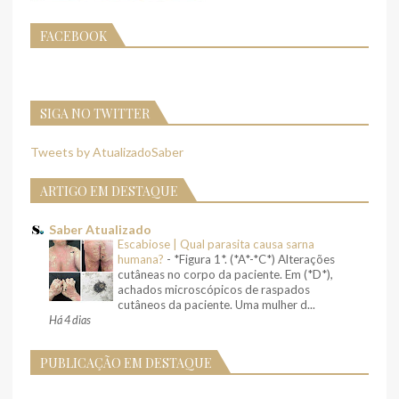
FACEBOOK
SIGA NO TWITTER
Tweets by AtualizadoSaber
ARTIGO EM DESTAQUE
Saber Atualizado
Escabiose | Qual parasita causa sarna
humana?
-
*Figura 1*. (*A*-*C*) Alterações
cutâneas no corpo da paciente. Em (*D*),
achados microscópicos de raspados
cutâneos da paciente. Uma mulher d...
Há 4 dias
PUBLICAÇÃO EM DESTAQUE