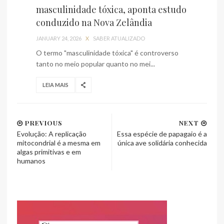
masculinidade tóxica, aponta estudo
conduzido na Nova Zelândia
JANUARY 24, 2026
X
SABER ATUALIZADO
O termo "masculinidade tóxica" é controverso
tanto no meio popular quanto no mei...
LEIA MAIS
PREVIOUS
NEXT
Evolução: A replicação
Essa espécie de papagaio é a
mitocondrial é a mesma em
única ave solidária conhecida
algas primitivas e em
humanos