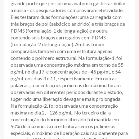
grande porte que possui uma anatomia gástrica similar
à nossa - os pesquisadores comprovaram efetividade.
Eles testaram duas formulações: uma carregada com
três braços de poli(sebácico anidrido) e três braços de
PDMS (formulação-1 de longa-ação) e a outra
contendo seis braços carregados com PDMS
(formulação-2 de longa-ação). Ambas foram
comparadas também com uma estrutura apenas
contendo o polímero estrutural. Na formulação-1, foi
observada uma concentração máxima em torno de 55
pg/mL no dia 17, e concentrações de ~45 pg/mL e 54
pg/mL nos dias 3 e 11, respectivamente. Em outras
palavras, concentrações próximas do máximo foram
observadas em diferentes períodos durante o estudo,
sugerindo uma liberação devagar e mais prolongada.
Na formulação-2, foi observada uma concentração
máxima no dia 2, ~126 pg/mL. No terceiro dia, a
concentração do hormônio liberado foi mantida em
90% do máximo. Já na estrutura sem os polímeros
especiais, o máximo de liberação caiu rapidamente para