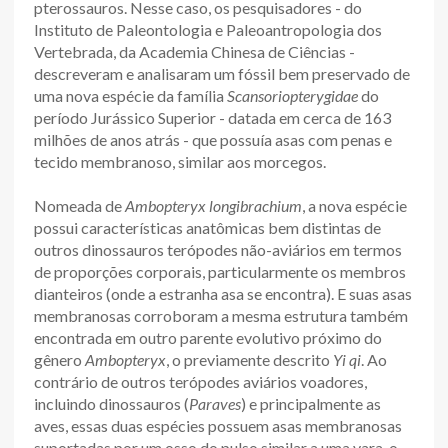
pterossauros. Nesse caso, os pesquisadores - do
Instituto de Paleontologia e Paleoantropologia dos
Vertebrada, da Academia Chinesa de Ciências -
descreveram e analisaram um fóssil bem preservado de
uma nova espécie da família
Scansoriopterygidae
do
período Jurássico Superior - datada em cerca de 163
milhões de anos atrás - que possuía asas com penas e
tecido membranoso, similar aos morcegos.
Nomeada de
Ambopteryx longibrachium
, a nova espécie
possui características anatômicas bem distintas de
outros dinossauros terópodes não-aviários em termos
de proporções corporais, particularmente os membros
dianteiros (onde a estranha asa se encontra). E suas asas
membranosas corroboram a mesma estrutura também
encontrada em outro parente evolutivo próximo do
gênero
Ambopteryx
, o previamente descrito
Yi qi
. Ao
contrário de outros terópodes aviários voadores,
incluindo dinossauros (
Paraves
) e principalmente as
aves, essas duas espécies possuem asas membranosas
suportadas por um osso do pulso similar a uma vara, o