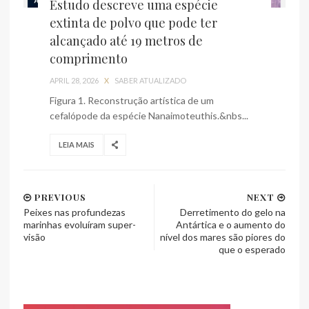
Estudo descreve uma espécie
extinta de polvo que pode ter
alcançado até 19 metros de
comprimento
APRIL 28, 2026
X
SABER ATUALIZADO
Figura 1. Reconstrução artística de um
cefalópode da espécie Nanaimoteuthis.&nbs...
LEIA MAIS
PREVIOUS
NEXT
Peixes nas profundezas
Derretimento do gelo na
marinhas evoluíram super-
Antártica e o aumento do
visão
nível dos mares são piores do
que o esperado