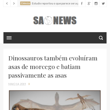
Ciência
Estudo reportou o que parece ser a primeira "formiga
limpadora" conhecida
Ciência
Nova espécie descrita de aranha usa uma sofisticada
armadilha de teia para capturar formigas
Dinossauros também evoluíram
asas de morcego e batiam
passivamente as asas
MAIO 14, 2019
X