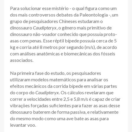
Para solucionar esse mistério - o qual figura como um
dos mais controversos debates da Paleontologia -, um
grupo de pesquisadores Chineses estudaram o
dinossauro
Caudipteryx
, o gênero mais primitivo de
dinossauro não-voador conhecido que possuía proto-
asas com penas. Esse réptil bípede possuía cerca de 5
kg e corria até 8 metros por segundo (m/s), de acordo
com análises anatômicas e biomecânicas dos fósseis
associados.
Na primeira fase do estudo, os pesquisadores
utilizaram modelos matemáticos para analisar os
efeitos mecânicos da corrida bípede em várias partes
do corpo do
Caudipteryx
. Os cálculos revelaram que
correr a velocidades entre 2,5 e 5,8 m/s é capaz de criar
vibrações forçadas suficientes para fazer as asas desse
dinossauro baterem de forma passiva, e relativamente
do mesmo modo como uma ave bate as asas para
levantar voo.