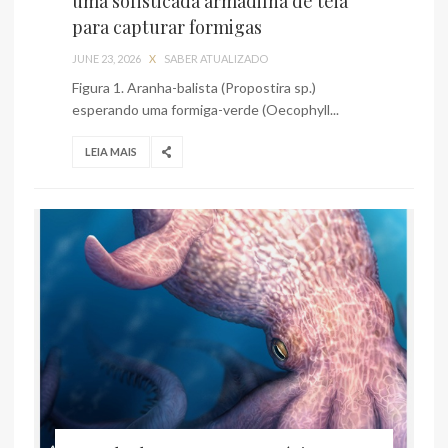
uma sofisticada armadilha de teia
para capturar formigas
JUNE 23, 2026
X
SABER ATUALIZADO
Figura 1. Aranha-balista (Propostira sp.)
esperando uma formiga-verde (Oecophyll...
LEIA MAIS