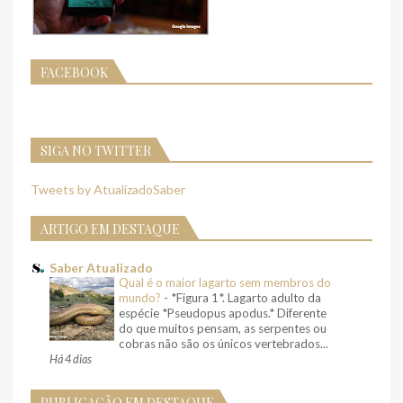
FACEBOOK
SIGA NO TWITTER
Tweets by AtualizadoSaber
ARTIGO EM DESTAQUE
Saber Atualizado
Qual é o maior lagarto sem membros do
mundo?
-
*Figura 1*. Lagarto adulto da
espécie *Pseudopus apodus.* Diferente
do que muitos pensam, as serpentes ou
cobras não são os únicos vertebrados...
Há 4 dias
PUBLICAÇÃO EM DESTAQUE