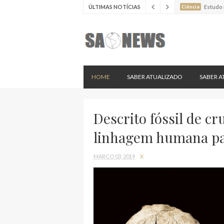
ÚLTIMAS NOTÍCIAS
Ciência
Nova es
HOME
SABER ATUALIZADO
SABER A
Descrito fóssil de cr
linhagem humana pa
MARÇO 03, 2019
X