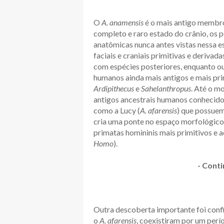
O
A. anamensis
é o mais antigo membr
completo e raro estado do crânio, os 
anatômicas nunca antes vistas nessa e
faciais e craniais primitivas e deriva
com espécies posteriores, enquanto 
humanos ainda mais antigos e mais pr
Ardipithecus
e
Sahelanthropus
. Até o m
antigos ancestrais humanos conhecidos
como a Lucy (
A. afarensis
) que possuem
cria uma ponte no espaço morfológico 
primatas homininis mais primitivos e
Homo
).
- Conti
Outra descoberta importante foi conf
o
A. afarensis
, coexistiram por um perí