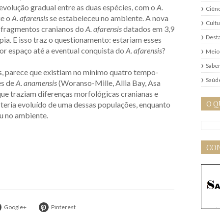
evolução gradual entre as duas espécies, com o
A.
Ciênc
ue o
A. afarensis
se estabeleceu no ambiente. A nova
Cultu
 fragmentos cranianos do
A. afarensis
datados em 3,9
Dest
ia. E isso traz o questionamento: estariam esses
r espaço até a eventual conquista do
A. afarensis
?
Meio
Saber
s, parece que existiam no mínimo quatro tempo-
Saúd
es de
A. anamensis
(Woranso-Mille, Allia Bay, Asa
 que traziam diferenças morfológicas cranianas e
O Q
teria evoluído de uma dessas populações, enquanto
iu no ambiente.
CON
Google+
Pinterest