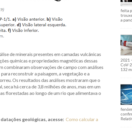
feita 
troux
a pand
análise de minerais presentes em camadas vulcânicas
2021 
ações químicas e propriedades magnéticas dessas
CoV-2)
ém combinaram observações de campo com análises
132 mi
 para reconstruir a paisagem, a vegetação e a
orreu. Os resultados das análises mostraram que o
l, seca há cerca de 3,8 milhões de anos, mas em um
eas florestadas ao longo de um rio que alimentava o
fenôm
confir
Relati
 datações geológicas, acesse:
Como calcular a