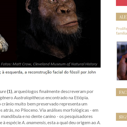
ALE
Proli
famíli
ure
(1)
, arqueólogos finalmente descreveram por
FA
 gênero
Australopithecus
encontrado na Etiópia.
 o crânio muito bem preservado representa um
os atrás, no Plioceno. Via análises morfológicas - em
a mandíbula e no dente canino - os pesquisadores
SIG
e à espécie
A. anamensis
, esta a qual deu origem ao
A.