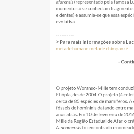
afarensis
(representado pela famosa Luc
momento só se conheciam fragmentos
e dentes) e assumia-se que essa espéc
evolutiva.
----------
>
Para mais informações sobre Luc
metade humano metade chimpanzé
- Conti
O projeto Woranso-Mille tem conduzid
Etiópia, desde 2004. O projeto já col
cerca de 85 espécies de mamíferos. A 
fósseis de homininis datando entre mai
anos atrás. Em 10 de fevereiro de 201
Mille da Região Estadual de Afar, o c
A. anamensis
foi encontrado e nomea