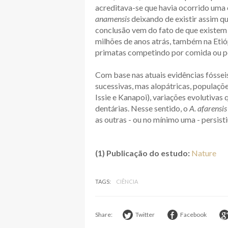
acreditava-se que havia ocorrido uma 
anamensis
deixando de existir assim q
conclusão vem do fato de que existem
milhões de anos atrás, também na Etióp
primatas competindo por comida ou po
Com base nas atuais evidências fóssei
sucessivas, mas alopátricas, populaçõ
Issie e Kanapoi), variações evolutivas
dentárias. Nesse sentido, o
A. afarensis
as outras - ou no mínimo uma - persist
(1) Publicação do estudo:
Nature
TAGS:
CIÊNCIA
Share:
Twitter
Facebook