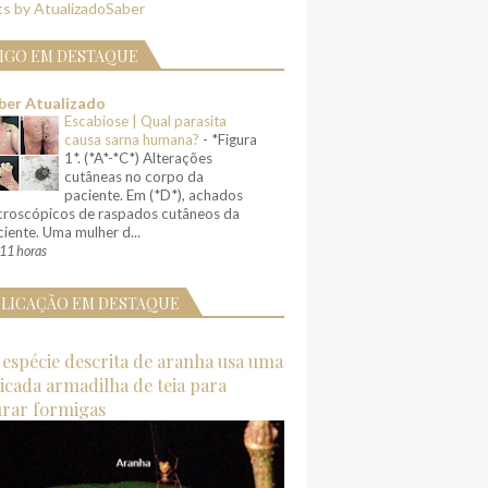
s by AtualizadoSaber
IGO EM DESTAQUE
ber Atualizado
Escabiose | Qual parasita
causa sarna humana?
-
*Figura
1*. (*A*-*C*) Alterações
cutâneas no corpo da
paciente. Em (*D*), achados
croscópicos de raspados cutâneos da
iente. Uma mulher d...
11 horas
LICAÇÃO EM DESTAQUE
espécie descrita de aranha usa uma
ticada armadilha de teia para
urar formigas