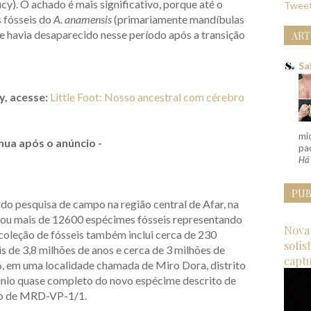
y). O achado é mais significativo, porque até o
Tweet
 fósseis do
A. anamensis
(primariamente mandíbulas
ie havia desaparecido nesse período após a transição
ART
Sa
y, acesse:
Little Foot: Nosso ancestral com cérebro
mi
nua após o anúncio -
pac
Há 
PUB
o pesquisa de campo na região central de Afar, na
etou mais de 12600 espécimes fósseis representando
Nova 
coleção de fósseis também inclui cerca de 230
sofis
s de 3,8 milhões de anos e cerca de 3 milhões de
capt
6, em uma localidade chamada de Miro Dora, distrito
rânio quase completo do novo espécime descrito de
do de MRD-VP-1/1.