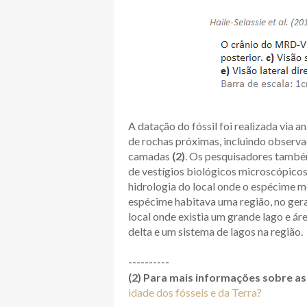
A datação do fóssil foi realizada via 
de rochas próximas, incluindo observ
camadas
(2)
. Os pesquisadores tamb
de vestígios biológicos microscópicos
hidrologia do local onde o espécime m
espécime habitava uma região, no gera
local onde existia um grande lago e ár
delta e um sistema de lagos na região.
----------
(2) Para mais informações sobre as
idade dos fósseis e da Terra?