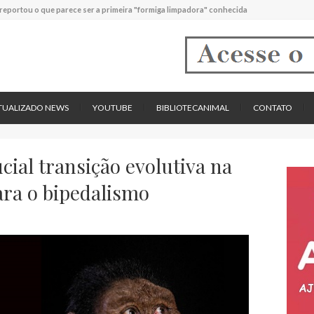
pécie descrita de aranha usa uma sofisticada armadilha de teia para capturar formigas
TUALIZADO NEWS
YOUTUBE
BIBLIOTECANIMAL
CONTATO
ucial transição evolutiva na
ra o bipedalismo