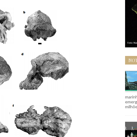
NOT
marinh
emergi
milhõe