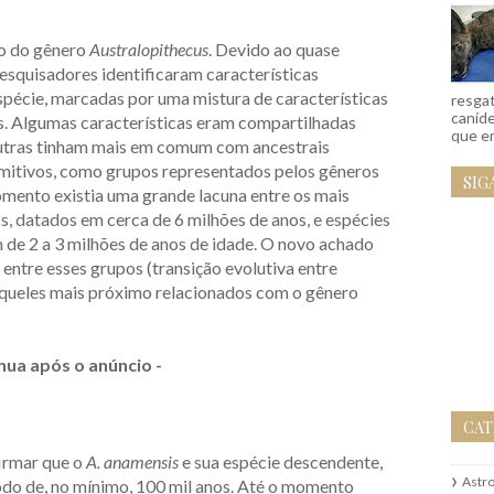
o do gênero
Australopithecus
. Devido ao quase
pesquisadores identificaram características
spécie, marcadas por uma mistura de características
resgat
caníd
das. Algumas características eram compartilhadas
que em
outras tinham mais em comum com ancestrais
imitivos, como grupos representados pelos gêneros
SIG
omento existia uma grande lacuna entre os mais
, datados em cerca de 6 milhões de anos, e espécies
 de 2 a 3 milhões de anos de idade. O novo achado
entre esses grupos (transição evolutiva entre
 aqueles mais próximo relacionados com o gênero
nua após o anúncio -
CAT
irmar que o
A. anamensis
e sua espécie descendente,
Astr
odo de, no mínimo, 100 mil anos. Até o momento