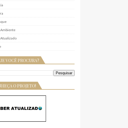
ia
ra
aque
 Ambiente
Atualizado
e
UE VOCÊ PROCURA?
HEÇA O PROJETO!