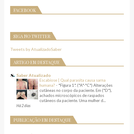
FACEBOOK
SIGA NO TWITTER
Tweets by AtualizadoSaber
ARTIGO EM DESTAQUE
Saber Atualizado
Escabiose | Qual parasita causa sarna
humana?
-
*Figura 1*. (*A*-*C*) Alterações
cutâneas no corpo da paciente. Em (*D*),
achados microscópicos de raspados
cutâneos da paciente. Uma mulher d...
Há 2 dias
PUBLICAÇÃO EM DESTAQUE