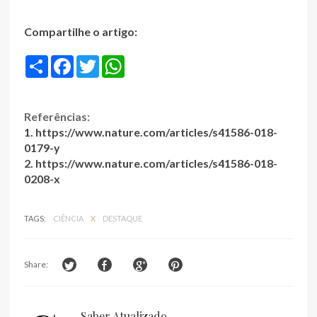
Compartilhe o artigo:
S
F
T
W
h
a
w
h
a
c
i
a
r
e
t
t
e
b
t
s
Referências:
o
e
A
o
r
p
1. https://www.nature.com/articles/s41586-018-
k
p
0179-y
2. https://www.nature.com/articles/s41586-018-
0208-x
TAGS:
CIÊNCIA
X
DESTAQUE
Share:
Saber Atualizado