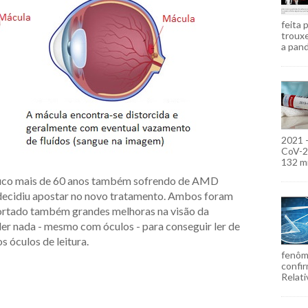
feita 
troux
a pand
2021 
CoV-2)
132 mi
uco mais de 60 anos também sofrendo de AMD
 decidiu apostar no novo tratamento. Ambos foram
ortado também grandes melhoras na visão da
ler nada - mesmo com óculos - para conseguir ler de
s óculos de leitura.
fenôm
confir
Relati