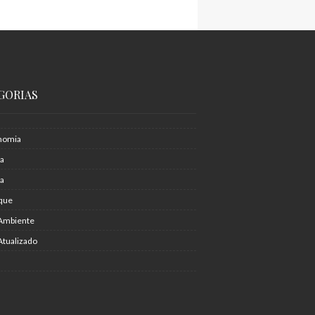
GORIAS
nomia
ia
ra
que
Ambiente
Atualizado