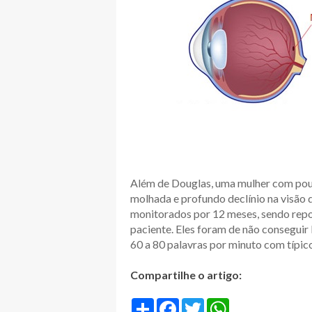
Além de Douglas, uma mulher com po
molhada e profundo declínio na visão
monitorados por 12 meses, sendo rep
paciente. Eles foram de não conseguir 
60 a 80 palavras por minuto com típico
Compartilhe o artigo:
S
F
T
W