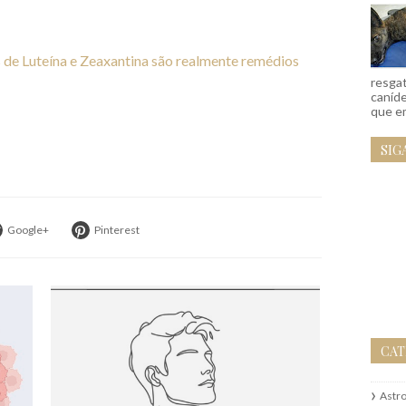
de Luteína e Zeaxantina são realmente remédios
resgat
caníd
que em
SIG
Google+
Pinterest
CAT
Astr