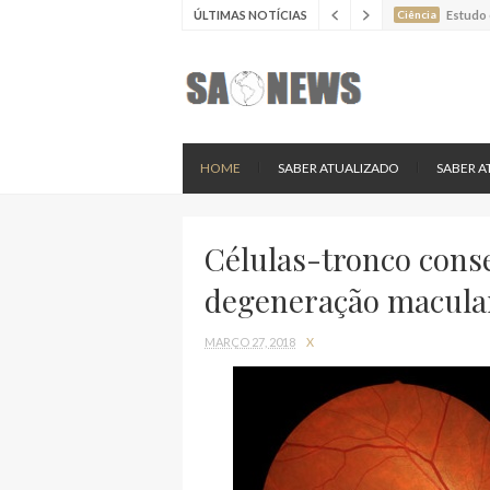
ÚLTIMAS NOTÍCIAS
Ciência
Estudo 
Ciência
Estudo 
Ciência
Batimen
Ciência
Estudo 
Ciência
Nova es
HOME
SABER ATUALIZADO
SABER A
Células-tronco cons
degeneração macula
MARÇO 27, 2018
X