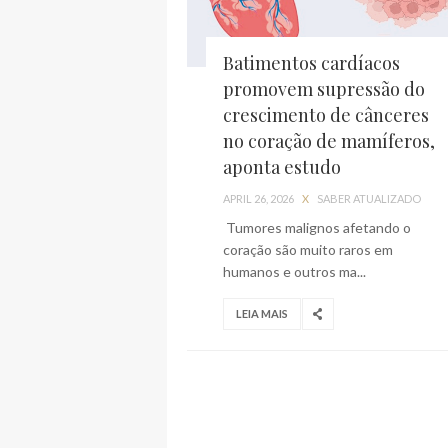
Batimentos cardíacos
promovem supressão do
crescimento de cânceres
no coração de mamíferos,
aponta estudo
APRIL 26, 2026
X
SABER ATUALIZADO
Tumores malignos afetando o
coração são muito raros em
humanos e outros ma...
LEIA MAIS