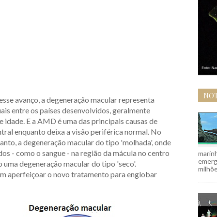
NOT
desse avanço, a degeneração macular representa
is entre os países desenvolvidos, geralmente
e idade. E a AMD é uma das principais causas de
ntral enquanto deixa a visão periférica normal. No
uanto, a degeneração macular do tipo 'molhada', onde
os - como o sangue - na região da mácula no centro
marinh
emergi
 uma degeneração macular do tipo 'seco'.
milhõe
m aperfeiçoar o novo tratamento para englobar