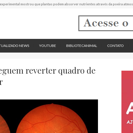
experimental mostrou que plantas podem absorver nutrientes através da poeira atmos
descreve uma espécie extinta de polvo que pode ter alcançado até 19 metros de compr
tos cardíacos promovem supressão do crescimento de cânceres no coração de mamíf
reportou o que parece ser a primeira "formiga limpadora" conhecida
pécie descrita de aranha usa uma sofisticada armadilha de teia para capturar formigas
TUALIZADO NEWS
YOUTUBE
BIBLIOTECANIMAL
CONTATO
eguem reverter quadro de
r