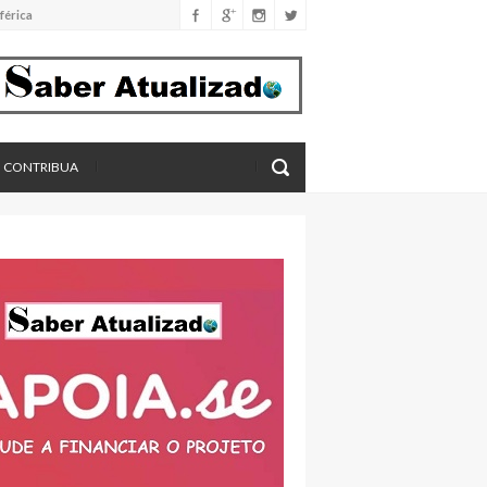
férica
imento
eros, aponta estudo
CONTRIBUA