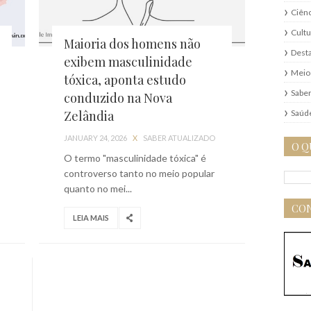
Ciênc
Cultu
Maioria dos homens não
Dest
exibem masculinidade
Meio
tóxica, aponta estudo
Saber
conduzido na Nova
Saúd
Zelândia
JANUARY 24, 2026
X
SABER ATUALIZADO
O Q
O termo "masculinidade tóxica" é
controverso tanto no meio popular
quanto no mei...
CON
LEIA MAIS