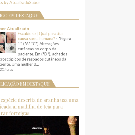
s by AtualizadoSaber
IGO EM DESTAQUE
ber Atualizado
Escabiose | Qual parasita
causa sarna humana?
-
*Figura
1*. (*A*-*C*) Alterações
cutâneas no corpo da
paciente. Em (*D*), achados
croscópicos de raspados cutâneos da
iente. Uma mulher d...
21 horas
LICAÇÃO EM DESTAQUE
espécie descrita de aranha usa uma
ticada armadilha de teia para
urar formigas