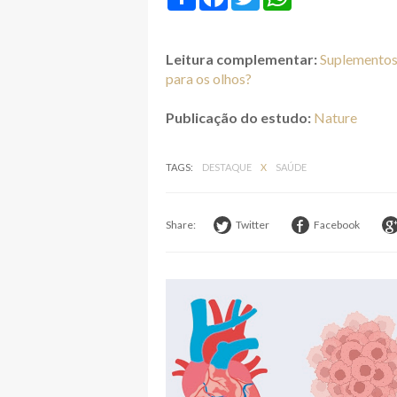
h
a
w
h
a
c
i
a
r
e
t
t
e
b
t
s
Leitura complementar:
Suplementos 
o
e
A
o
r
p
para os olhos?
k
p
Publicação do estudo:
Nature
TAGS:
DESTAQUE
X
SAÚDE
Share:
Twitter
Facebook