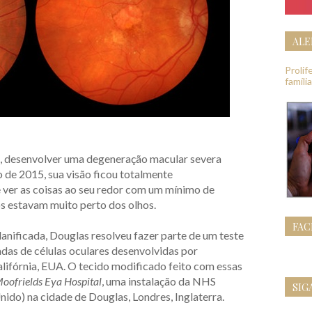
ALE
Proli
famíli
, desenvolver uma degeneração macular severa
 de 2015, sua visão ficou totalmente
ver as coisas ao seu redor com um mínimo de
 estavam muito perto dos olhos.
FA
anificada, Douglas resolveu fazer parte de um teste
adas de células oculares desenvolvidas por
alifórnia, EUA. O tecido modificado feito com essas
oofrields Eya Hospital
, uma instalação da NHS
SIG
ido) na cidade de Douglas, Londres, Inglaterra.