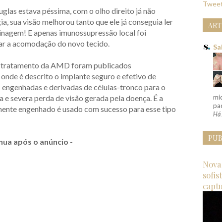
Tweet
uglas estava péssima, com o olho direito já não
ia, sua visão melhorou tanto que ele já conseguia ler
ART
dinagem! E apenas imunossupressão local foi
rar a acomodação do novo tecido.
Sa
o tratamento da AMD foram publicados
, onde é descrito o implante seguro e efetivo de
is engenhadas e derivadas de células-tronco para o
 e severa perda de visão gerada pela doença. É a
mi
pac
ente engenhado é usado com sucesso para esse tipo
Há 
PUB
nua após o anúncio -
Nova 
sofis
capt