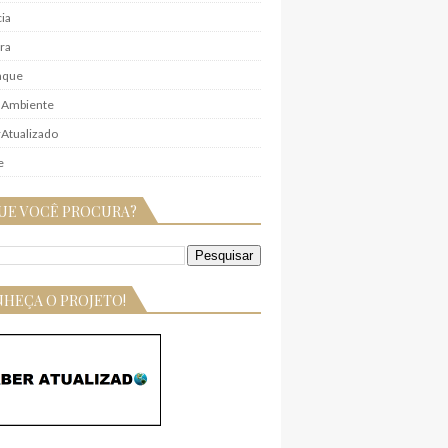
ia
ra
aque
 Ambiente
Atualizado
e
UE VOCÊ PROCURA?
HEÇA O PROJETO!