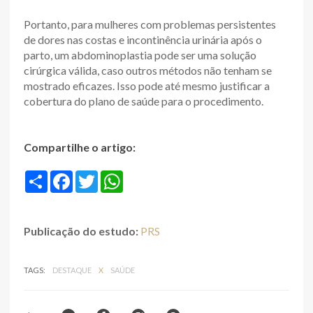
Portanto, para mulheres com problemas persistentes
de dores nas costas e incontinência urinária após o
parto, um abdominoplastia pode ser uma solução
cirúrgica válida, caso outros métodos não tenham se
mostrado eficazes. Isso pode até mesmo justificar a
cobertura do plano de saúde para o procedimento.
Compartilhe o artigo:
S
F
T
W
h
a
w
h
a
c
i
a
r
e
t
t
e
b
t
s
Publicação do estudo:
PRS
o
e
A
o
r
p
k
p
TAGS:
DESTAQUE
X
SAÚDE