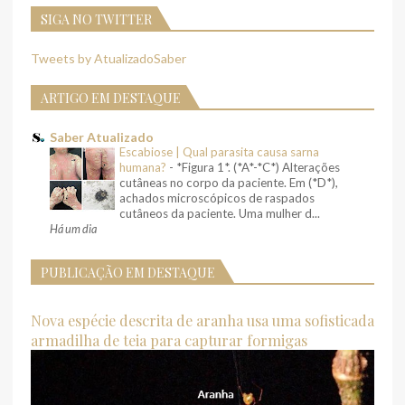
SIGA NO TWITTER
Tweets by AtualizadoSaber
ARTIGO EM DESTAQUE
Saber Atualizado
Escabiose | Qual parasita causa sarna
humana?
-
*Figura 1*. (*A*-*C*) Alterações
cutâneas no corpo da paciente. Em (*D*),
achados microscópicos de raspados
cutâneos da paciente. Uma mulher d...
Há um dia
PUBLICAÇÃO EM DESTAQUE
Nova espécie descrita de aranha usa uma sofisticada
armadilha de teia para capturar formigas