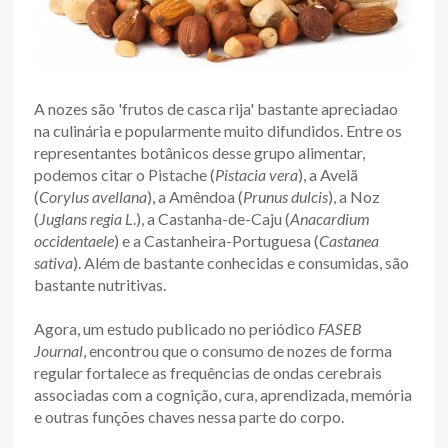
A nozes são 'frutos de casca rija' bastante apreciadao
na culinária e popularmente muito difundidos. Entre os
representantes botânicos desse grupo alimentar,
podemos citar o Pistache (
Pistacia vera
), a Avelã
(
Corylus avellana
), a Amêndoa (
Prunus dulcis
), a Noz
(
Juglans regia L
.), a Castanha-de-Caju (
Anacardium
occidentaele
) e a Castanheira-Portuguesa (
Castanea
sativa
). Além de bastante conhecidas e consumidas, são
bastante nutritivas.
Agora, um estudo publicado no periódico
FASEB
Journal
, encontrou que o consumo de nozes de forma
regular fortalece as frequências de ondas cerebrais
associadas com a cognição, cura, aprendizada, memória
e outras funções chaves nessa parte do corpo.