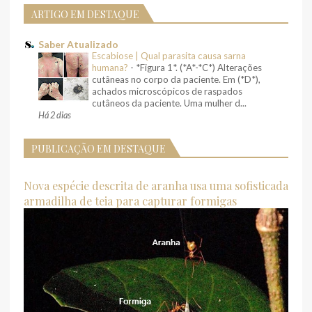
ARTIGO EM DESTAQUE
Saber Atualizado
Escabiose | Qual parasita causa sarna
humana?
-
*Figura 1*. (*A*-*C*) Alterações
cutâneas no corpo da paciente. Em (*D*),
achados microscópicos de raspados
cutâneos da paciente. Uma mulher d...
Há 2 dias
PUBLICAÇÃO EM DESTAQUE
Nova espécie descrita de aranha usa uma sofisticada
armadilha de teia para capturar formigas