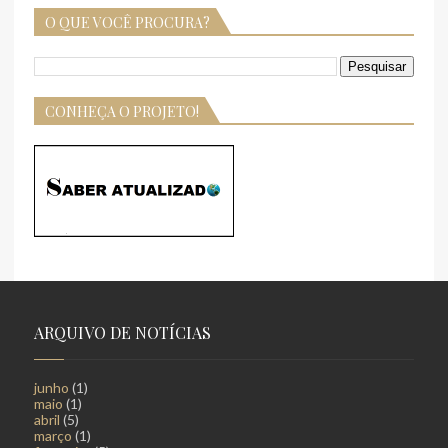
O QUE VOCÊ PROCURA?
CONHEÇA O PROJETO!
ARQUIVO DE NOTÍCIAS
junho
(1)
maio
(1)
abril
(5)
março
(1)