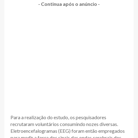
- Continua após o anúncio -
Para a realização do estudo, os pesquisadores
recrutaram voluntários consumindo nozes diversas.
Eletroencefalogramas (EEG) foram então empregados
para medir a força dos sinais das ondas cerebrais dos