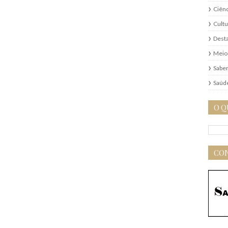
Ciênc
Cultu
Dest
Meio
Saber
Saúd
O Q
CON