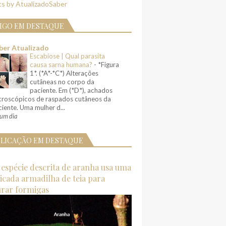
s by AtualizadoSaber
IGO EM DESTAQUE
ber Atualizado
Escabiose | Qual parasita
causa sarna humana?
-
*Figura
1*. (*A*-*C*) Alterações
cutâneas no corpo da
paciente. Em (*D*), achados
croscópicos de raspados cutâneos da
iente. Uma mulher d...
um dia
LICAÇÃO EM DESTAQUE
espécie descrita de aranha usa uma
ticada armadilha de teia para
urar formigas