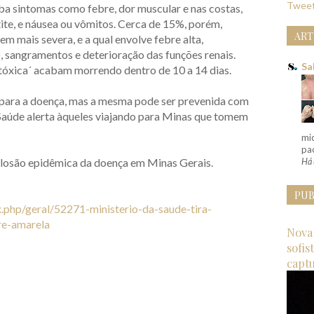
Tweet
oba sintomas como febre, dor muscular e nas costas,
tite, e náusea ou vômitos. Cerca de 15%, porém,
ART
m mais severa, e a qual envolve febre alta,
, sangramentos e deterioração das funções renais.
Sa
tóxica´ acabam morrendo dentro de 10 a 14 dias.
para a doença, mas a mesma pode ser prevenida com
a Saúde alerta àqueles viajando para Minas que tomem
mi
pac
plosão epidêmica da doença em Minas Gerais.
Há 
PUB
.php/geral/52271-ministerio-da-saude-tira-
re-amarela
Nova 
sofis
capt