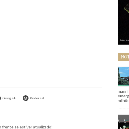
NOT
marinh
emergi
Google+
Pinterest
milhõe
frente se estiver atualizado!