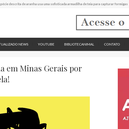
experimental mostrou que plantas podem absorver nutrientes através da poeira atmos
descreve uma espécie extinta de polvo que pode ter alcançado até 19 metros de compr
tos cardíacos promovem supressão do crescimento de cânceres no coração de mamíf
reportou o que parece ser a primeira "formiga limpadora" conhecida
pécie descrita de aranha usa uma sofisticada armadilha de teia para capturar formigas
TUALIZADO NEWS
YOUTUBE
BIBLIOTECANIMAL
CONTATO
a em Minas Gerais por
la!