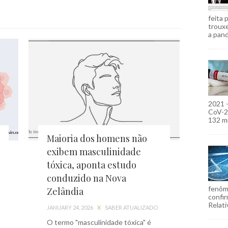
feita 
troux
a pand
2021 
CoV-2)
132 mi
Maioria dos homens não
exibem masculinidade
tóxica, aponta estudo
conduzido na Nova
fenôm
Zelândia
confir
Relati
JANUARY 24, 2026
X
SABER ATUALIZADO
O termo "masculinidade tóxica" é