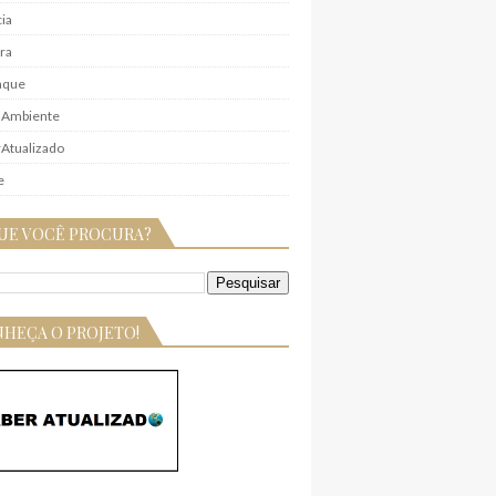
ia
ra
aque
 Ambiente
Atualizado
e
UE VOCÊ PROCURA?
HEÇA O PROJETO!