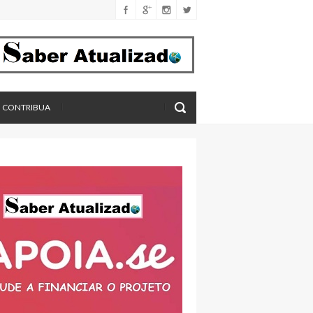
férica
imento
eros, aponta estudo
CONTRIBUA