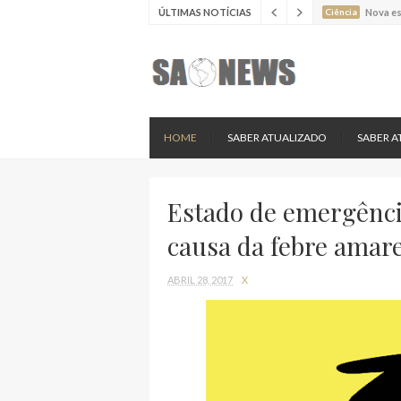
ÚLTIMAS NOTÍCIAS
Ciência
Estudo 
Ciência
Estudo 
Ciência
Batimen
Ciência
Estudo 
Ciência
Nova es
HOME
SABER ATUALIZADO
SABER A
Estado de emergênci
causa da febre amare
ABRIL 28, 2017
X