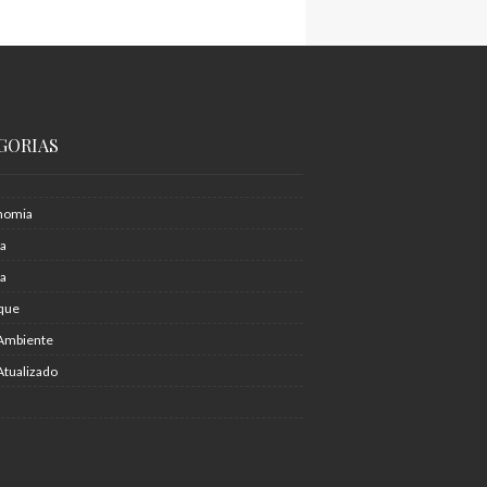
GORIAS
nomia
ia
ra
que
Ambiente
Atualizado