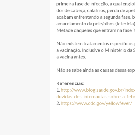
primeira fase de infecção, a qual engl
dor de cabeça, calafrios, perda de ape
acabam enfrentando a segunda fase, be
amarelamento da pele/olhos (icterícia)
Metade daqueles que entram na fase ´
Não existem tratamentos específicos 
a vacinação. Inclusive o Ministério d
a vacina antes.
Não se sabe ainda as causas dessa ex
Referências:
1.
http://www.blog.saude.gov.br/index
duvidas-dos-internautas-sobre-a-feb
2.
https://www.cdc.gov/yellowfever/