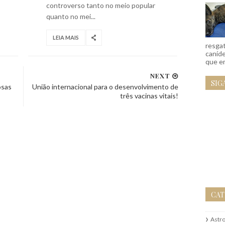
controverso tanto no meio popular
quanto no mei...
LEIA MAIS
resgat
caníd
que em
NEXT
SIG
osas
União internacional para o desenvolvimento de
três vacinas vitais!
CAT
Astr