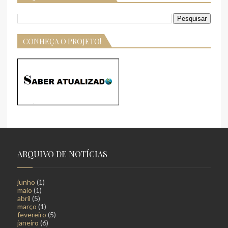
CONHEÇA O PROJETO!
ARQUIVO DE NOTÍCIAS
junho
(1)
maio
(1)
abril
(5)
março
(1)
fevereiro
(5)
janeiro
(6)