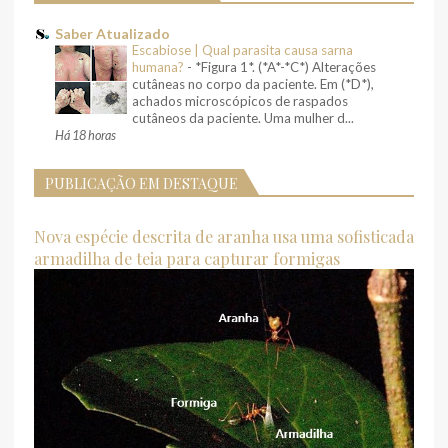
Saber Atualizado
Escabiose | Qual parasita causa sarna
humana?
-
*Figura 1*. (*A*-*C*) Alterações
cutâneas no corpo da paciente. Em (*D*),
achados microscópicos de raspados
cutâneos da paciente. Uma mulher d...
Há 18 horas
PUBLICAÇÃO EM DESTAQUE
Nova espécie descrita de aranha usa uma sofisticada
armadilha de teia para capturar formigas