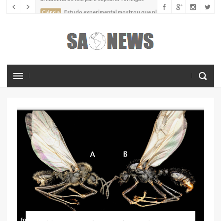
Ciência
Estudo experimental mostrou que plantas podem
absorver nutrientes através da poeira atmosférica
Ciência
Estudo descreve uma espécie extinta de polvo que pode
ter alcançado até 19 metros de comprimento
Ciência
Batimentos cardíacos promovem supressão do
crescimento de cânceres no coração de mamíferos, aponta estudo
Ciência
Estudo reportou o que parece ser a primeira "formiga
limpadora" conhecida
Ciência
Nova espécie descrita de aranha usa uma sofisticada
armadilha de teia para capturar formigas