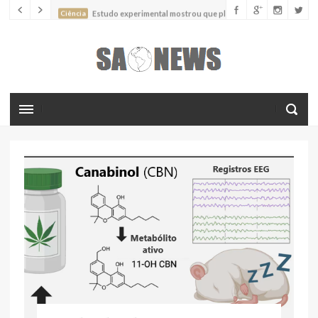
Ciência
Estudo experimental mostrou que plantas podem
absorver nutrientes através da poeira atmosférica
Ciência
Estudo descreve uma espécie extinta de polvo que pode
ter alcançado até 19 metros de comprimento
Ciência
Batimentos cardíacos promovem supressão do
crescimento de cânceres no coração de mamíferos, aponta estudo
Ciência
Estudo reportou o que parece ser a primeira "formiga
limpadora" conhecida
Ciência
Nova espécie descrita de aranha usa uma sofisticada
armadilha de teia para capturar formigas