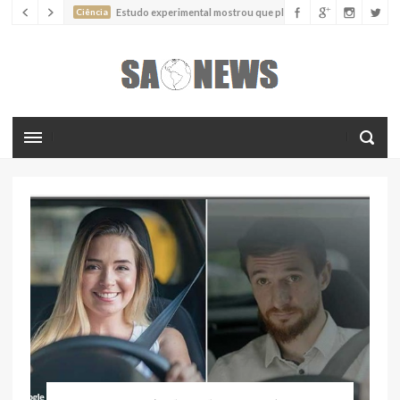
absorver nutrientes através da poeira atmosférica
Ciência
Estudo descreve uma espécie extinta de polvo que pode
ter alcançado até 19 metros de comprimento
Ciência
Batimentos cardíacos promovem supressão do
crescimento de cânceres no coração de mamíferos, aponta estudo
Ciência
Estudo reportou o que parece ser a primeira "formiga
limpadora" conhecida
Ciência
Nova espécie descrita de aranha usa uma sofisticada
armadilha de teia para capturar formigas