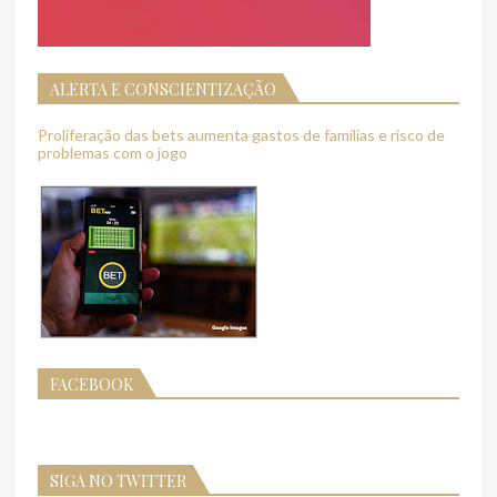
ALERTA E CONSCIENTIZAÇÃO
Proliferação das bets aumenta gastos de famílias e risco de
problemas com o jogo
FACEBOOK
SIGA NO TWITTER