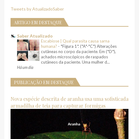
Tweets by AtualizadoSaber
ARTIGO EM DESTAQUE
Saber Atualizado
Escabiose | Qual parasita causa sarna
humana?
-
*Figura 1*. (*A*-*C*) Alterações
cutâneas no corpo da paciente. Em (*D*),
achados microscópicos de raspados
cutâneos da paciente. Uma mulher d...
Há um dia
PUBLICAÇÃO EM DESTAQUE
Nova espécie descrita de aranha usa uma sofisticada
armadilha de teia para capturar formigas